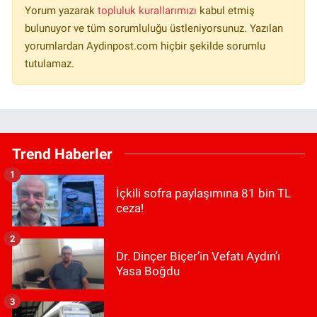
Yorum yazarak
topluluk kurallarımızı
kabul etmiş
bulunuyor ve tüm sorumluluğu üstleniyorsunuz. Yazılan
yorumlardan Aydinpost.com hiçbir şekilde sorumlu
tutulamaz.
Trend Haberler
1
İçkili sofra paylaşımına 81 bin TL
ceza!
2
Dr. Dinçer Biçer’in Vefatı Aydın’ı
Yasa Boğdu
3