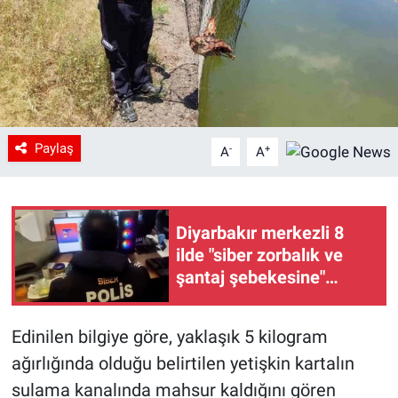
Paylaş
-
+
A
A
Diyarbakır merkezli 8
ilde "siber zorbalık ve
şantaj şebekesine"
yönelik operasyon: 10
gözaltı
Edinilen bilgiye göre, yaklaşık 5 kilogram
ağırlığında olduğu belirtilen yetişkin kartalın
sulama kanalında mahsur kaldığını gören