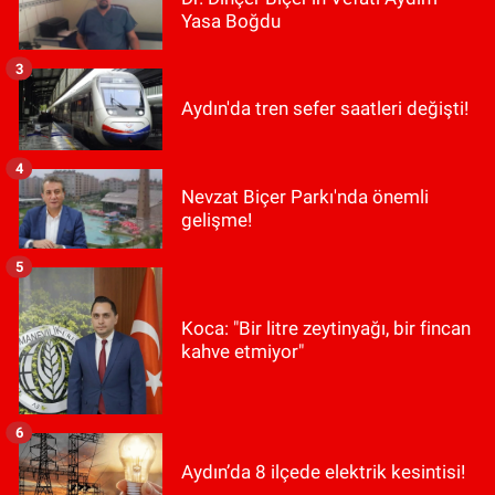
Yasa Boğdu
3
Aydın'da tren sefer saatleri değişti!
4
Nevzat Biçer Parkı'nda önemli
gelişme!
5
Koca: "Bir litre zeytinyağı, bir fincan
kahve etmiyor"
6
Aydın’da 8 ilçede elektrik kesintisi!