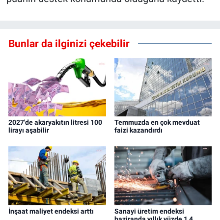
Bunlar da ilginizi çekebilir
2027'de akaryakıtın litresi 100
Temmuzda en çok mevduat
lirayı aşabilir
faizi kazandırdı
İnşaat maliyet endeksi arttı
Sanayi üretim endeksi
haziranda yıllık yüzde 1,4