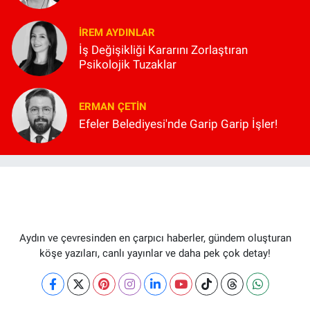
İREM AYDINLAR
İş Değişikliği Kararını Zorlaştıran
Psikolojik Tuzaklar
ERMAN ÇETIN
Efeler Belediyesi'nde Garip Garip İşler!
Aydın ve çevresinden en çarpıcı haberler, gündem oluşturan
köşe yazıları, canlı yayınlar ve daha pek çok detay!