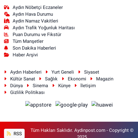
Aydın Nöbetçi Eczaneler
Aydın Hava Durumu
Aydin Namaz Vakitleri
Aydın Trafik Yoğunluk Haritası
Puan Durumu ve Fikstür
Tüm Manşetler
Son Dakika Haberleri
Haber Arşivi
Aydın Haberleri
Yurt Geneli
Siyaset
Kültür Sanat
Sağlık
Ekonomi
Magazin
Dünya
Sinema
Künye
İletişim
Gizlilik Politikası
Tüm Hakları Saklıdır. Aydinpost.com - Copyright ©
RSS
2025