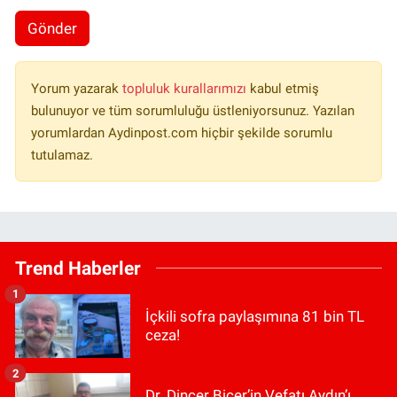
Gönder
Yorum yazarak
topluluk kurallarımızı
kabul etmiş
bulunuyor ve tüm sorumluluğu üstleniyorsunuz. Yazılan
yorumlardan Aydinpost.com hiçbir şekilde sorumlu
tutulamaz.
Trend Haberler
1
İçkili sofra paylaşımına 81 bin TL
ceza!
2
Dr. Dinçer Biçer’in Vefatı Aydın’ı