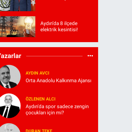
Aydın’da 8 ilçede
elektrik kesintisi!
Yazarlar
AYDIN AVCI
Orta Anadolu Kalkınma Ajansı
ÖZLENEN ALCI
Aydın'da spor sadece zengin
çocukları için mi?
DURAN TEKE