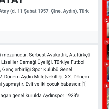
tay (d. 11 Şubat 1957, Çine, Aydın), Türk
2
3
i mezunudur. Serbest Avukatlık, Atatürkçü
iseliler Derneği Üyeliği, Türkiye Futbol
4
 Gençlerbirliği Spor Kulübü Genel
V. Dönem Aydın Milletvekilliği, XX. Dönem
yapmıştır. Evli ve iki çocuk babasıdır.[1]
5
olağan genel kurulda Aydınspor 1923'e