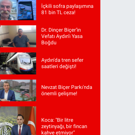
İçkili sofra paylaşımına
81 bin TL ceza!
Dr. Dinçer Biçer’in
Vefatı Aydın’ı Yasa
Boğdu
Aydın'da tren sefer
saatleri değişti!
Nevzat Biçer Parkı'nda
önemli gelişme!
Koca: "Bir litre
zeytinyağı, bir fincan
kahve etmiyor"