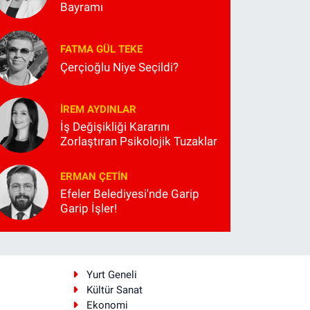
Bayramı
FATMA GÜL TEKE
Çerçioğlu Niye Seçildi?
İREM AYDINLAR
İş Değişikliği Kararını
Zorlaştıran Psikolojik Tuzaklar
ERMAN ÇETIN
Efeler Belediyesi'nde Garip
Garip İşler!
i
Yurt Geneli
Kültür Sanat
Ekonomi