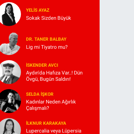
YELIS AYAZ
Sokak Sizden Büyük
DR. TANER BALBAY
Lig mi Tiyatro mu?
İSKENDER AVCI
Aydın'da Hafıza Var..! Dün
Övgü, Bugün Saldırı!
SELDA İŞKOR
Kadınlar Neden Ağırlık
Çalışmalı?
İLKNUR KARAKAYA
Lupercalia veya Lüpersia