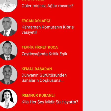
Güler misiniz, Ağlar mısınız?
ERCAN DOLAPÇI
Kahraman Komutanın Kıbrıs
vasiyeti!
TEVFIK FIKRET KOCA
Zeytinyağında Kritik Eşik
KEMAL BAŞARAN
Dünyanın Gürültüsünden
Sahaların Coşkusuna...
İREMNUR KUBANLI
Kilo Her Şey Midir Şu Hayatta?