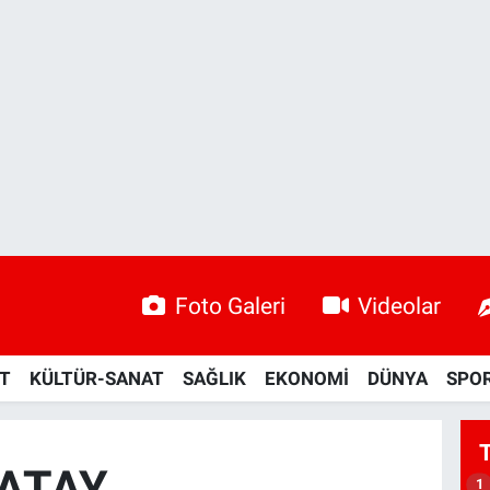
Foto Galeri
Videolar
ET
KÜLTÜR-SANAT
SAĞLIK
EKONOMİ
DÜNYA
SPO
 ATAY
1