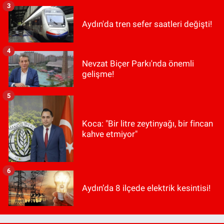
3
Aydın'da tren sefer saatleri değişti!
4
Nevzat Biçer Parkı'nda önemli
gelişme!
5
Koca: "Bir litre zeytinyağı, bir fincan
kahve etmiyor"
6
Aydın’da 8 ilçede elektrik kesintisi!