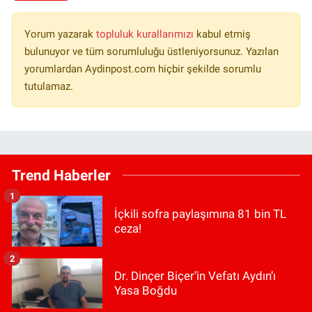
Yorum yazarak
topluluk kurallarımızı
kabul etmiş
bulunuyor ve tüm sorumluluğu üstleniyorsunuz. Yazılan
yorumlardan Aydinpost.com hiçbir şekilde sorumlu
tutulamaz.
Trend Haberler
1
İçkili sofra paylaşımına 81 bin TL
ceza!
2
Dr. Dinçer Biçer’in Vefatı Aydın’ı
Yasa Boğdu