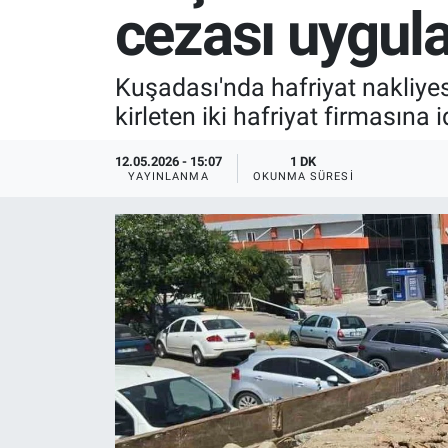
cezası uygul
SPOR
Kuşadası'nda hafriyat nakliyes
RESMİ İLANLAR
kirleten iki hafriyat firmasına 
12.05.2026 - 15:07
1 DK
YAYINLANMA
OKUNMA SÜRESI