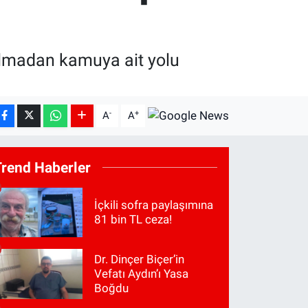
 almadan kamuya ait yolu
-
+
A
A
Trend Haberler
İçkili sofra paylaşımına
81 bin TL ceza!
Dr. Dinçer Biçer’in
Vefatı Aydın’ı Yasa
Boğdu