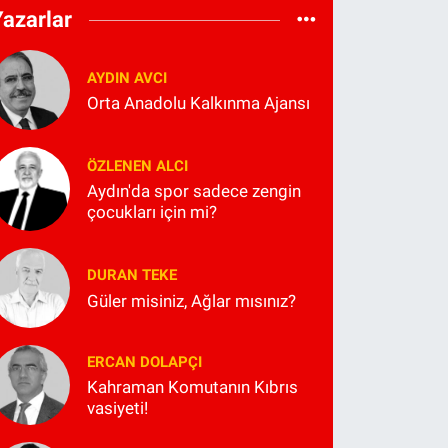
Yazarlar
AYDIN AVCI
Orta Anadolu Kalkınma Ajansı
ÖZLENEN ALCI
Aydın'da spor sadece zengin
çocukları için mi?
DURAN TEKE
Güler misiniz, Ağlar mısınız?
ERCAN DOLAPÇI
Kahraman Komutanın Kıbrıs
vasiyeti!