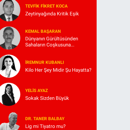
TEVFIK FIKRET KOCA
Zeytinyağında Kritik Eşik
KEMAL BAŞARAN
Dünyanın Gürültüsünden
Sahaların Coşkusuna...
İREMNUR KUBANLI
Kilo Her Şey Midir Şu Hayatta?
YELIS AYAZ
Sokak Sizden Büyük
DR. TANER BALBAY
Lig mi Tiyatro mu?