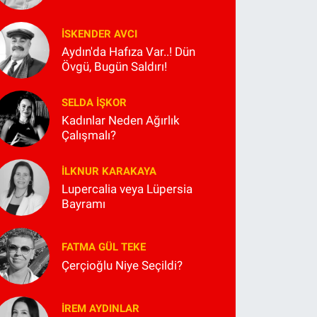
İSKENDER AVCI
Aydın'da Hafıza Var..! Dün
Övgü, Bugün Saldırı!
SELDA İŞKOR
Kadınlar Neden Ağırlık
Çalışmalı?
İLKNUR KARAKAYA
Lupercalia veya Lüpersia
Bayramı
FATMA GÜL TEKE
Çerçioğlu Niye Seçildi?
İREM AYDINLAR