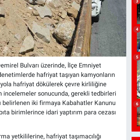
3
4
5
mirel Bulvarı üzerinde, İlçe Emniyet
denetimlerde hafriyat taşıyan kamyonların
yola hafriyat dökülerek çevre kirliliğine
n incelemeler sonucunda, gerekli tedbirleri
ı belirlenen iki firmaya Kabahatler Kanunu
6
ta birimlerince idari yaptırım para cezası
rma yetkililerine, hafriyat taşımacılığı