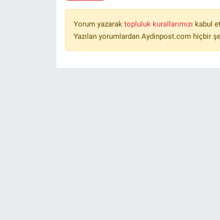
Yorum yazarak
topluluk kurallarımızı
kabul e
Yazılan yorumlardan Aydinpost.com hiçbir ş