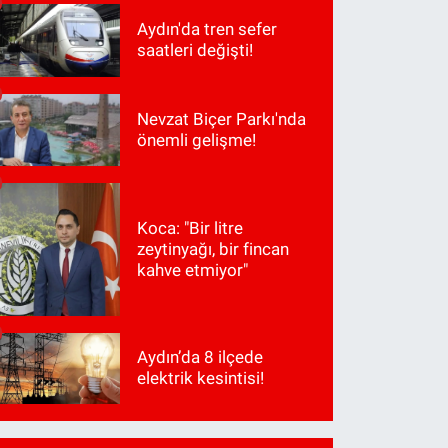
Aydın'da tren sefer
saatleri değişti!
Nevzat Biçer Parkı'nda
önemli gelişme!
Koca: "Bir litre
zeytinyağı, bir fincan
kahve etmiyor"
Aydın’da 8 ilçede
elektrik kesintisi!