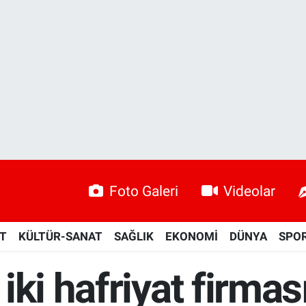
Foto Galeri
Videolar
ET
KÜLTÜR-SANAT
SAĞLIK
EKONOMİ
DÜNYA
SPO
ki hafriyat firmas