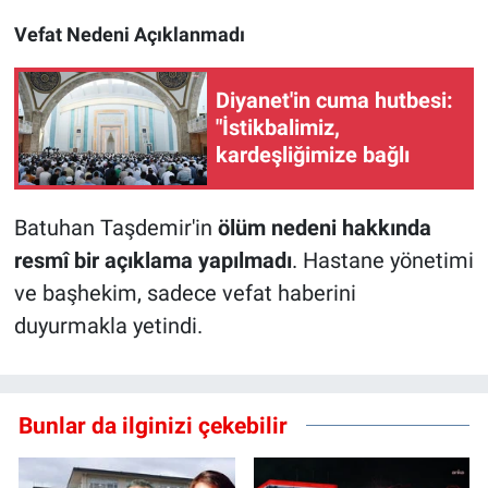
Vefat Nedeni Açıklanmadı
Diyanet'in cuma hutbesi:
"İstikbalimiz,
kardeşliğimize bağlı
Batuhan Taşdemir'in
ölüm nedeni hakkında
resmî bir açıklama yapılmadı
. Hastane yönetimi
ve başhekim, sadece vefat haberini
duyurmakla yetindi.
Bunlar da ilginizi çekebilir