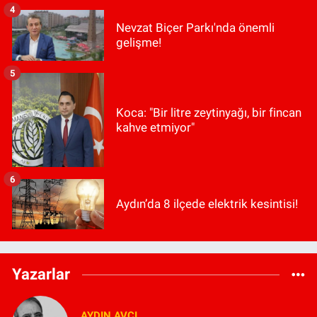
4
Nevzat Biçer Parkı'nda önemli
gelişme!
5
Koca: "Bir litre zeytinyağı, bir fincan
kahve etmiyor"
6
Aydın’da 8 ilçede elektrik kesintisi!
Yazarlar
AYDIN AVCI