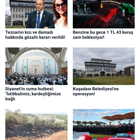
Tezcan'ın kızı ve damadı
Benzine bu gece 1 TL 43 kuruş
hakkında gözaltı kararı verildi!
zam bekleniyor!
Diyanet'in cuma hutbesi:
Kuşadası Belediyesi'ne
"İstikbalimiz, kardeşliğimize
operasyon!
bağlı