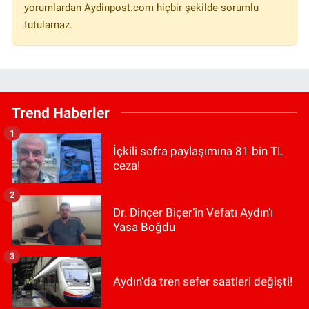
yorumlardan Aydinpost.com hiçbir şekilde sorumlu
tutulamaz.
Trend Haberler
1
İçkili sofra paylaşımına 81 bin TL
ceza!
2
Dr. Dinçer Biçer’in Vefatı Aydın’ı
Yasa Boğdu
3
Aydın'da tren sefer saatleri değişti!