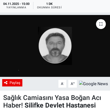
04.11.2025 - 15:00
1 DK
YAYINLANMA
OKUNMA SÜRESI
Paylaş
-
+
A
A
Sağlık Camiasını Yasa Boğan Acı
Haber!
Silifke Devlet Hastanesi