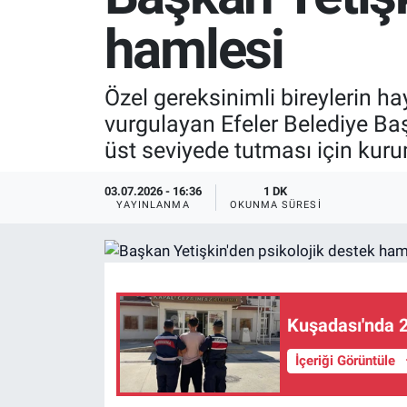
hamlesi
SPOR
RESMİ İLANLAR
Özel gereksinimli bireylerin h
vurgulayan Efeler Belediye Ba
üst seviyede tutması için kurums
03.07.2026 - 16:36
1 DK
YAYINLANMA
OKUNMA SÜRESI
Kuşadası'nda 2
İçeriği Görüntüle