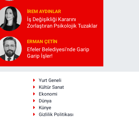
İREM AYDINLAR
İş Değişikliği Kararını
Zorlaştıran Psikolojik Tuzaklar
ERMAN ÇETIN
Efeler Belediyesi'nde Garip
Garip İşler!
i
Yurt Geneli
Kültür Sanat
Ekonomi
Dünya
Künye
Gizlilik Politikası