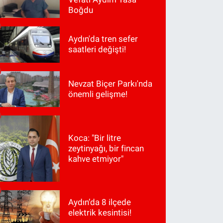
Boğdu
Aydın'da tren sefer
saatleri değişti!
Nevzat Biçer Parkı'nda
önemli gelişme!
Koca: "Bir litre
zeytinyağı, bir fincan
kahve etmiyor"
Aydın’da 8 ilçede
elektrik kesintisi!