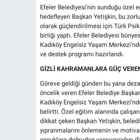
Efeler Belediyesi’nin sunduğu özel e
hedefleyen Başkan Yetişkin, bu zorl
olarak güçlendirilmesi için Türk Psiko
birliği yaptı. Efeler Belediyesi bün
Kadıköy Engelsiz Yaşam Merkezi’nde
ve destek programı hazırlandı.
GİZLİ KAHRAMANLARA GÜÇ VEREN 
Göreve geldiği günden bu yana dezav
öncelik veren Efeler Belediye Başkan
Kadıköy Engelsiz Yaşam Merkezi’nde
belirtti. Özel eğitim alanında çalışa
dikkat çeken Başkan Yetişkin, beled
yıpranmalarını önlemenin ve motivasy
çocuklara doğrudan yansıyacağını ifa