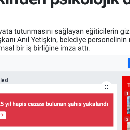
ayata tutunmasını sağlayan eğiticilerin g
şkanı Anıl Yetişkin, belediye personelini
al bir iş birliğine imza attı.
1
5 yıl hapis cezası bulunan şahıs yakalandı
2