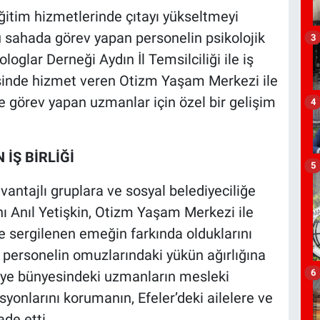
ğitim hizmetlerinde çıtayı yükseltmeyi
u sahada görev yapan personelin psikolojik
3
loglar Derneği Aydın İl Temsilciliği ile iş
yesinde hizmet veren Otizm Yaşam Merkezi ile
 görev yapan uzmanlar için özel bir gelişim
4
İŞ BİRLİĞİ
5
antajlı gruplara ve sosyal belediyeciliğe
ı Anıl Yetişkin, Otizm Yaşam Merkezi ile
 sergilenen emeğin farkında olduklarını
n personelin omuzlarındaki yükün ağırlığına
6
iye bünyesindeki uzmanların mesleki
onlarını korumanın, Efeler’deki ailelere ve
de etti.