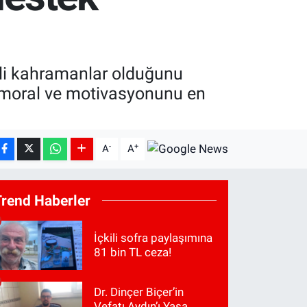
izli kahramanlar olduğunu
n moral ve motivasyonunu en
-
+
A
A
Trend Haberler
İçkili sofra paylaşımına
81 bin TL ceza!
Dr. Dinçer Biçer’in
Vefatı Aydın’ı Yasa