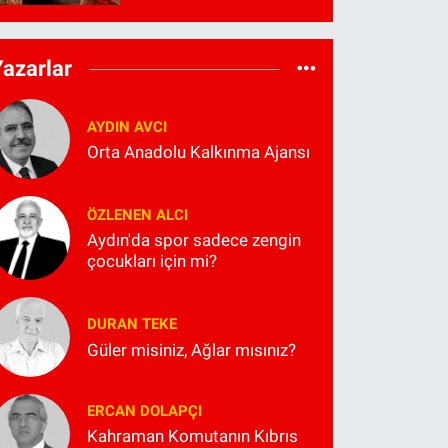
Yazarlar
AYDIN AVCI
Orta Anadolu Kalkınma Ajansı
ÖZLENEN ALCI
Aydın'da spor sadece zengin
çocukları için mi?
DURAN TEKE
Güler misiniz, Ağlar mısınız?
ERCAN DOLAPÇI
Kahraman Komutanın Kıbrıs