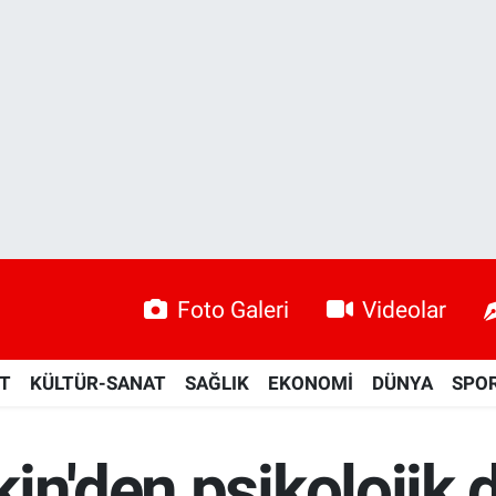
Foto Galeri
Videolar
ET
KÜLTÜR-SANAT
SAĞLIK
EKONOMİ
DÜNYA
SPO
in'den psikolojik 