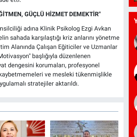
EĞİTMEN, GÜÇLÜ HİZMET DEMEKTİR"
silciliği adına Klinik Psikolog Ezgi Avkan
elin sahada karşılaştığı kriz anlarını yönetme
ğitim Alanında Çalışan Eğiticiler ve Uzmanlar
e Motivasyon" başlığıyla düzenlenen
yat dengesini korumaları, profesyonel
i kaybetmemeleri ve mesleki tükenmişlikle
ulamalı stratejiler aktarıldı.