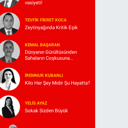
vasiyeti!
TEVFIK FIKRET KOCA
Zeytinyağında Kritik Eşik
KEMAL BAŞARAN
Dünyanın Gürültüsünden
Sahaların Coşkusuna...
İREMNUR KUBANLI
Kilo Her Şey Midir Şu Hayatta?
YELIS AYAZ
Sokak Sizden Büyük