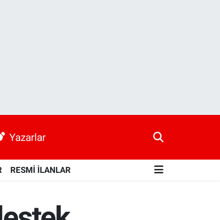
Yazarlar
R
RESMİ İLANLAR
destek