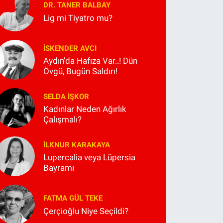
DR. TANER BALBAY
Lig mi Tiyatro mu?
İSKENDER AVCI
Aydın'da Hafıza Var..! Dün
Övgü, Bugün Saldırı!
SELDA İŞKOR
Kadınlar Neden Ağırlık
Çalışmalı?
İLKNUR KARAKAYA
Lupercalia veya Lüpersia
Bayramı
FATMA GÜL TEKE
Çerçioğlu Niye Seçildi?