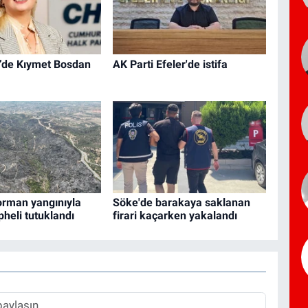
’de Kıymet Bosdan
AK Parti Efeler'de istifa
orman yangınıyla
Söke'de barakaya saklanan
üpheli tutuklandı
firari kaçarken yakalandı