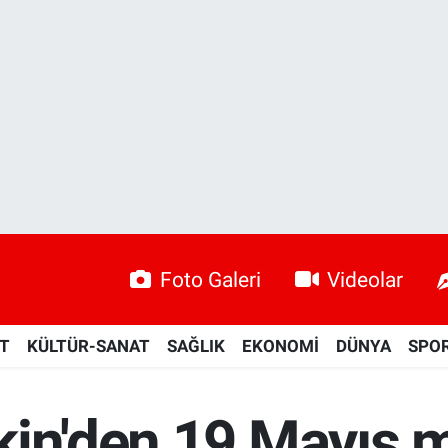
Foto Galeri
Videolar
ET
KÜLTÜR-SANAT
SAĞLIK
EKONOMİ
DÜNYA
SPO
kin'den 19 Mayıs m