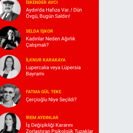
İSKENDER AVCI
Aydın'da Hafıza Var..! Dün
Övgü, Bugün Saldırı!
SELDA İŞKOR
Kadınlar Neden Ağırlık
Çalışmalı?
İLKNUR KARAKAYA
Lupercalia veya Lüpersia
Bayramı
FATMA GÜL TEKE
Çerçioğlu Niye Seçildi?
İREM AYDINLAR
İş Değişikliği Kararını
Zorlaştıran Psikolojik Tuzaklar