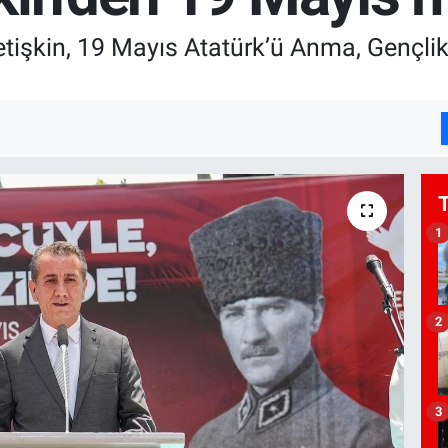
etişkin, 19 Mayıs Atatürk’ü Anma, Gençli
1
2
3