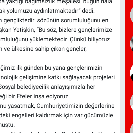
 yaktığı bağımsızlık meşalesi, bugün hâlâ
rak yolumuzu aydınlatmaktadır” dedi.
m gençliktedir’ sözünün sorumluluğunu en
aşkan Yetişkin, “Bu söz, bizlere gençlerimize
umluluğunu yüklemektedir. Çünkü biliyoruz
n ve ülkesine sahip çıkan gençler,
iğimiz ilk günden bu yana gençlerimizin
nolojik gelişimine katkı sağlayacak projeleri
syal belediyecilik anlayışımızla her
ği bir Efeler inşa ediyoruz.
hunu yaşatmak, Cumhuriyetimizin değerlerine
eki engelleri kaldırmak için var gücümüzle
nuştu.