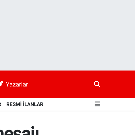
Yazarlar
R
RESMİ İLANLAR
esajı