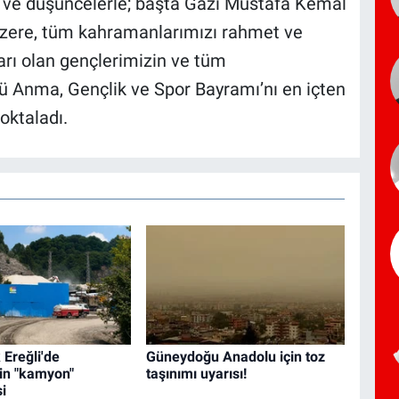
u ve düşüncelerle; başta Gazi Mustafa Kemal
 üzere, tüm kahramanlarımızı rahmet ve
rı olan gençlerimizin ve tüm
ü Anma, Gençlik ve Spor Bayramı’nı en içten
oktaladı.
Ereğli'de
Güneydoğu Anadolu için toz
in "kamyon"
taşınımı uyarısı!
i