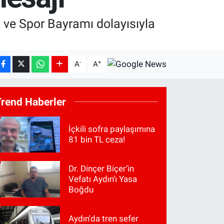
k ve Spor Bayramı dolayısıyla
-
+
A
A
Trend Haberler
İçkili sofra paylaşımına
81 bin TL ceza!
Dr. Dinçer Biçer’in
Vefatı Aydın’ı Yasa
Boğdu
Aydın'da tren sefer