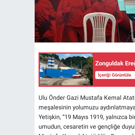
Zonguldak Ereğ
İçeriği Görüntüle
Ulu Önder Gazi Mustafa Kemal Atatü
meşalesinin yolumuzu aydınlatmaya 
Yetişkin, “19 Mayıs 1919, yalnızca bi
umudun, cesaretin ve gençliğe duyul