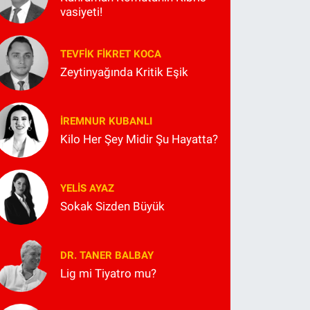
vasiyeti!
TEVFIK FIKRET KOCA
Zeytinyağında Kritik Eşik
İREMNUR KUBANLI
Kilo Her Şey Midir Şu Hayatta?
YELIS AYAZ
Sokak Sizden Büyük
DR. TANER BALBAY
Lig mi Tiyatro mu?