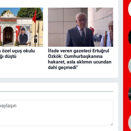
a özel uçuş okulu
İfade veren gazeteci Ertuğrul
ğı düştü
Özkök: Cumhurbaşkanına
hakaret, asla aklımın ucundan
dahi geçmedi"