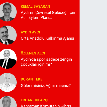
KEMAL BAŞARAN
Aydın'ın Çevresel Geleceği İçin
Acil Eylem Planı...
AYDIN AVCI
Orta Anadolu Kalkınma Ajansı
ÖZLENEN ALCI
Aydın'da spor sadece zengin
çocukları için mi?
DURAN TEKE
Güler misiniz, Ağlar mısınız?
ERCAN DOLAPÇI
Kahraman Komutanın Kıbrıs