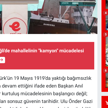
4
5
li'de mahallelinin "kamyon" mücadelesi
6
rk’ün 19 Mayıs 1919’da yaktığı bağımsızlık
devam ettiğini ifade eden Başkan Anıl
r kurtuluş mücadelesinin başlangıcı değil;
an sonsuz güvenin tarihidir. Ulu Önder Gazi