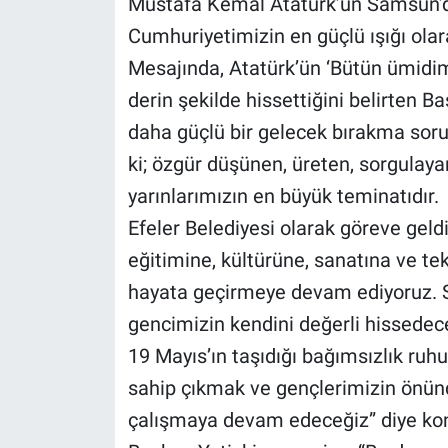
Mustafa Kemal Atatürk’ün Samsun’da
Cumhuriyetimizin en güçlü ışığı ola
Mesajında, Atatürk’ün ‘Bütün ümidi
derin şekilde hissettiğini belirten B
daha güçlü bir gelecek bırakma sor
ki; özgür düşünen, üreten, sorgulaya
yarınlarımızın en büyük teminatıdır.
Efeler Belediyesi olarak göreve geld
eğitimine, kültürüne, sanatına ve tek
hayata geçirmeye devam ediyoruz. So
gencimizin kendini değerli hissedece
19 Mayıs’ın taşıdığı bağımsızlık ru
sahip çıkmak ve gençlerimizin önünd
çalışmaya devam edeceğiz” diye ko