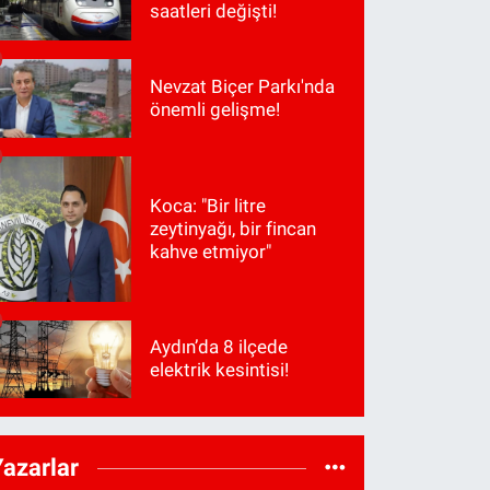
saatleri değişti!
Nevzat Biçer Parkı'nda
önemli gelişme!
Koca: "Bir litre
zeytinyağı, bir fincan
kahve etmiyor"
Aydın’da 8 ilçede
elektrik kesintisi!
Yazarlar