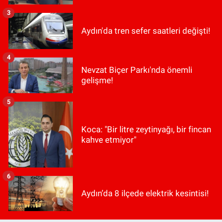
3
Aydın'da tren sefer saatleri değişti!
4
Nevzat Biçer Parkı'nda önemli
gelişme!
5
Koca: "Bir litre zeytinyağı, bir fincan
kahve etmiyor"
6
Aydın’da 8 ilçede elektrik kesintisi!