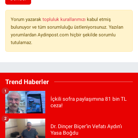
Yorum yazarak
topluluk kurallarımızı
kabul etmiş
bulunuyor ve tüm sorumluluğu üstleniyorsunuz. Yazılan
yorumlardan Aydinpost.com hiçbir şekilde sorumlu
tutulamaz.
Trend Haberler
1
İçkili sofra paylaşımına 81 bin TL
ceza!
2
Dr. Dinçer Biçer’in Vefatı Aydın’ı
Yasa Boğdu