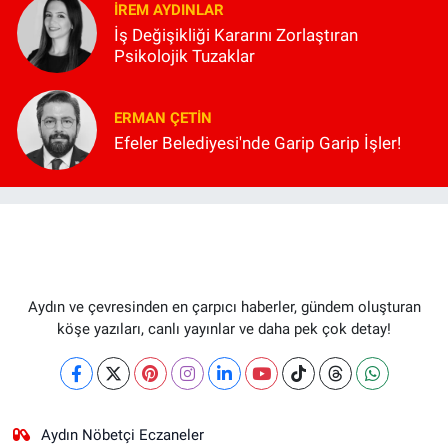
İREM AYDINLAR
İş Değişikliği Kararını Zorlaştıran
Psikolojik Tuzaklar
ERMAN ÇETIN
Efeler Belediyesi'nde Garip Garip İşler!
Aydın ve çevresinden en çarpıcı haberler, gündem oluşturan
köşe yazıları, canlı yayınlar ve daha pek çok detay!
Aydın Nöbetçi Eczaneler