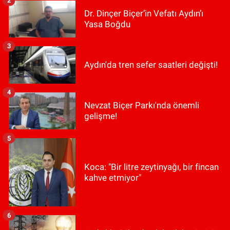
2
Dr. Dinçer Biçer’in Vefatı Aydın’ı
Yasa Boğdu
3
Aydın'da tren sefer saatleri değişti!
4
Nevzat Biçer Parkı'nda önemli
gelişme!
5
Koca: "Bir litre zeytinyağı, bir fincan
kahve etmiyor"
6