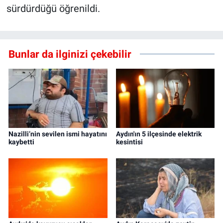
sürdürdüğü öğrenildi.
Bunlar da ilginizi çekebilir
Nazilli’nin sevilen ismi hayatını
Aydın'ın 5 ilçesinde elektrik
kaybetti
kesintisi