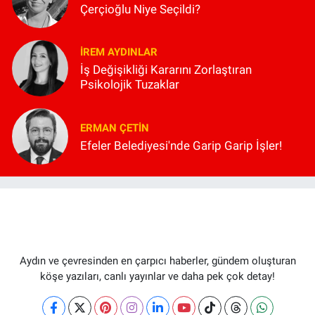
Çerçioğlu Niye Seçildi?
İREM AYDINLAR
İş Değişikliği Kararını Zorlaştıran
Psikolojik Tuzaklar
ERMAN ÇETIN
Efeler Belediyesi'nde Garip Garip İşler!
Aydın ve çevresinden en çarpıcı haberler, gündem oluşturan
köşe yazıları, canlı yayınlar ve daha pek çok detay!