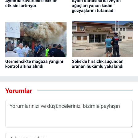
Aydın'da kavurucu sıcaklar
Aydın Karacasu'da zeytin
etkisini artırıyor
ağaçları yanan kadın
gözyaşlarını tutamadı
Germencik'te mağaza yangını
Söke’de hırsızlık suçundan
kontrol altına alındı!
aranan hükümlü yakalandı
Yorumlar