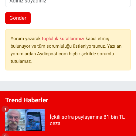
Gönder
Yorum yazarak
topluluk kurallarımızı
kabul etmiş
bulunuyor ve tüm sorumluluğu üstleniyorsunuz. Yazılan
yorumlardan Aydinpost.com hiçbir şekilde sorumlu
tutulamaz.
Trend Haberler
1
İçkili sofra paylaşımına 81 bin TL
ceza!