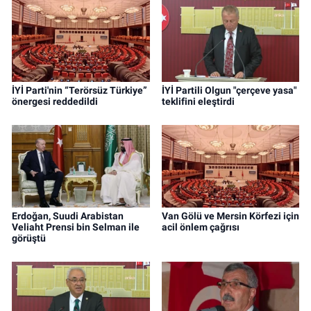
İYİ Parti'nin “Terörsüz Türkiye”
İYİ Partili Olgun "çerçeve yasa"
önergesi reddedildi
teklifini eleştirdi
Erdoğan, Suudi Arabistan
Van Gölü ve Mersin Körfezi için
Veliaht Prensi bin Selman ile
acil önlem çağrısı
görüştü