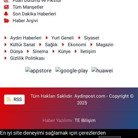
Puan Durumu ve Fikstür
Tüm Manşetler
Son Dakika Haberleri
Haber Arşivi
Aydın Haberleri
Yurt Geneli
Siyaset
Kültür Sanat
Sağlık
Ekonomi
Magazin
Dünya
Sinema
Künye
İletişim
Gizlilik Politikası
Tüm Hakları Saklıdır. Aydinpost.com - Copyright ©
RSS
2025
Haber Yazılımı:
TE Bilişim
En iyi site deneyimi sağlamak için çerezlerden