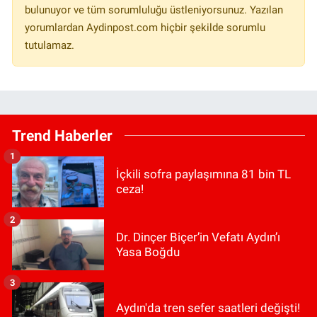
bulunuyor ve tüm sorumluluğu üstleniyorsunuz. Yazılan
yorumlardan Aydinpost.com hiçbir şekilde sorumlu
tutulamaz.
Trend Haberler
1
İçkili sofra paylaşımına 81 bin TL
ceza!
2
Dr. Dinçer Biçer’in Vefatı Aydın’ı
Yasa Boğdu
3
Aydın'da tren sefer saatleri değişti!