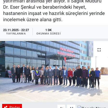
yatırımları arasında yer alıyor. İl Sağlık Müdürü
Dr. Eser Şenkul ve beraberindeki heyet,
hastanenin inşaat ve hazırlık süreçlerini yerinde
incelemek üzere alana gitti.
23.11.2025 - 22:27
1 DK
YAYINLANMA
OKUNMA SÜRESI
Paylaş
-
+