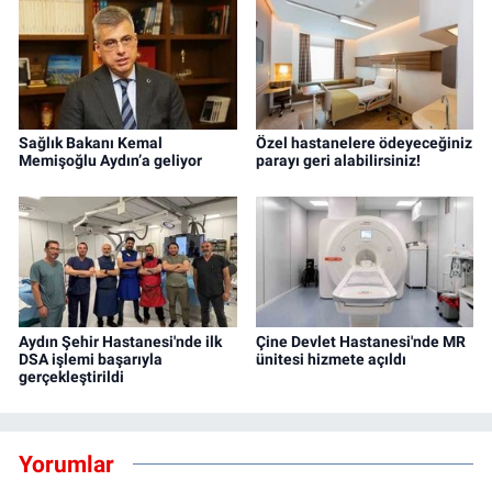
Sağlık Bakanı Kemal
Özel hastanelere ödeyeceğiniz
Memişoğlu Aydın’a geliyor
parayı geri alabilirsiniz!
Aydın Şehir Hastanesi'nde ilk
Çine Devlet Hastanesi'nde MR
DSA işlemi başarıyla
ünitesi hizmete açıldı
gerçekleştirildi
Yorumlar