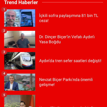
Trend Haberler
1
İçkili sofra paylaşımına 81 bin TL
ceza!
2
Dr. Dinçer Biçer’in Vefatı Aydın’ı
Yasa Boğdu
3
Aydın'da tren sefer saatleri değişti!
4
Nevzat Biçer Parkı'nda önemli
gelişme!
5