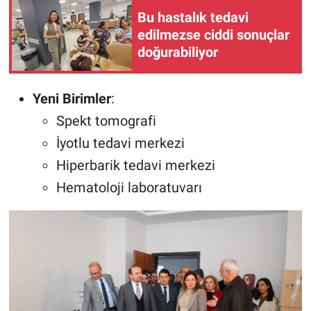
Bu hastalık tedavi
edilmezse ciddi sonuçlar
doğurabiliyor
Yeni Birimler
:
Spekt tomografi
İyotlu tedavi merkezi
Hiperbarik tedavi merkezi
Hematoloji laboratuvarı