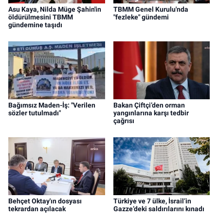
Asu Kaya, Nilda Müge Şahin'in
TBMM Genel Kurulu'nda
öldürülmesini TBMM
"fezleke" gündemi
gündemine taşıdı
Bağımsız Maden-İş: "Verilen
Bakan Çiftçi’den orman
sözler tutulmadı"
yangınlarına karşı tedbir
çağrısı
Behçet Oktay'ın dosyası
Türkiye ve 7 ülke, İsrail’in
tekrardan açılacak
Gazze’deki saldırılarını kınadı