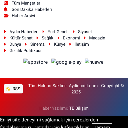
Tüm Manşetler
Son Dakika Haberleri
Haber Arşivi
Aydın Haberleri
Yurt Geneli
Siyaset
Kültür Sanat
Sağlık
Ekonomi
Magazin
Dünya
Sinema
Künye
İletişim
Gizlilik Politikası
Tüm Hakları Saklıdır. Aydinpost.com - Copyright ©
RSS
2025
Haber Yazılımı:
TE Bilişim
En iyi site deneyimi sağlamak için çerezlerden
faydalanıyoruz. Detaylar için lütfen tıklayın.
Tamam