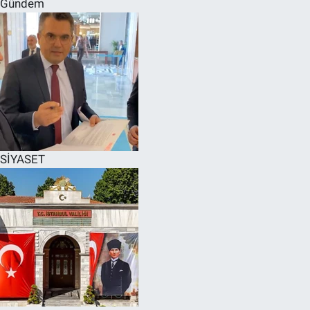
Gündem
SPOR
RESMİ İLANLAR
SİYASET