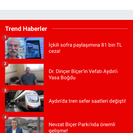
Trend Haberler
1
İçkili sofra paylaşımına 81 bin TL
ceza!
2
Dr. Dinçer Biçer’in Vefatı Aydın’ı
Yasa Boğdu
3
Aydın'da tren sefer saatleri değişti!
4
Nevzat Biçer Parkı'nda önemli
gelişme!