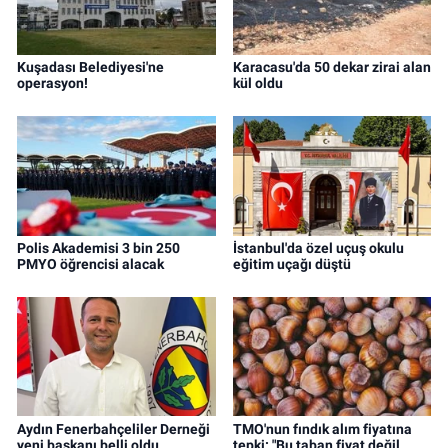
Kuşadası Belediyesi'ne
Karacasu'da 50 dekar zirai alan
operasyon!
kül oldu
Polis Akademisi 3 bin 250
İstanbul'da özel uçuş okulu
PMYO öğrencisi alacak
eğitim uçağı düştü
Aydın Fenerbahçeliler Derneği
TMO'nun fındık alım fiyatına
yeni başkanı belli oldu
tepki: "Bu taban fiyat değil,