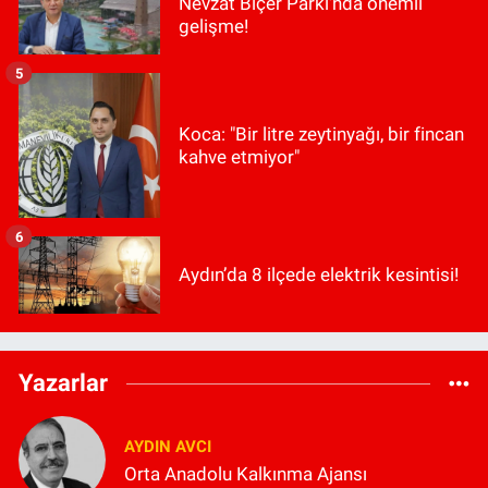
Nevzat Biçer Parkı'nda önemli
gelişme!
5
Koca: "Bir litre zeytinyağı, bir fincan
kahve etmiyor"
6
Aydın’da 8 ilçede elektrik kesintisi!
Yazarlar
AYDIN AVCI
Orta Anadolu Kalkınma Ajansı