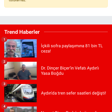
tutulamaz.
Trend Haberler
1
İçkili sofra paylaşımına 81 bin TL
ceza!
2
Dr. Dinçer Biçer’in Vefatı Aydın’ı
Yasa Boğdu
3
Aydın'da tren sefer saatleri değişti!
4