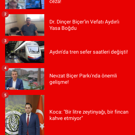
ceza!
2
Dr. Dinçer Biçer’in Vefatı Aydın’ı
Yasa Boğdu
3
Aydın'da tren sefer saatleri değişti!
4
Nevzat Biçer Parkı'nda önemli
gelişme!
5
Koca: "Bir litre zeytinyağı, bir fincan
kahve etmiyor"