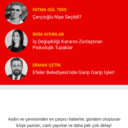
FATMA GÜL TEKE
Çerçioğlu Niye Seçildi?
İREM AYDINLAR
İş Değişikliği Kararını Zorlaştıran
Psikolojik Tuzaklar
ERMAN ÇETIN
Efeler Belediyesi'nde Garip Garip İşler!
Aydın ve çevresinden en çarpıcı haberler, gündem oluşturan
köşe yazıları, canlı yayınlar ve daha pek çok detay!