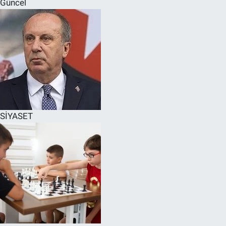
Güncel
SPOR
RESMİ İLANLAR
SİYASET