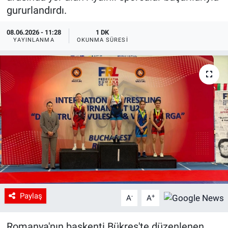
gururlandırdı.
08.06.2026 - 11:28
1 DK
YAYINLANMA
OKUNMA SÜRESI
Paylaş
-
+
A
A
Romanya'nın başkenti Bükreş'te düzenlenen