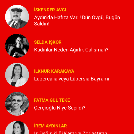
İSKENDER AVCI
Aydın'da Hafıza Var..! Dün Övgü, Bugün
Saldırı!
SELDA İŞKOR
Kadınlar Neden Ağırlık Çalışmalı?
İLKNUR KARAKAYA
Lupercalia veya Lüpersia Bayramı
FATMA GÜL TEKE
Çerçioğlu Niye Seçildi?
İREM AYDINLAR
İş Değişikliği Kararını Zorlaştıran