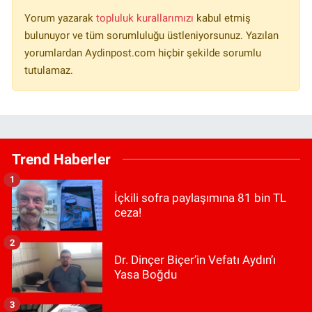
Yorum yazarak
topluluk kurallarımızı
kabul etmiş
bulunuyor ve tüm sorumluluğu üstleniyorsunuz. Yazılan
yorumlardan Aydinpost.com hiçbir şekilde sorumlu
tutulamaz.
Trend Haberler
1
İçkili sofra paylaşımına 81 bin TL
ceza!
2
Dr. Dinçer Biçer’in Vefatı Aydın’ı
Yasa Boğdu
3