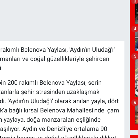
3
4
rakımlı Belenova Yaylası, 'Aydın'ın Uludağ'ı'
5
manları ve doğal güzellikleriyle şehirden
.
in 200 rakımlı Belenova Yaylası, serin
kanlarla şehir stresinden uzaklaşmak
. 'Aydın'ın Uludağ'ı' olarak anılan yayla, dört
6
k'a bağlı kırsal Belenova Mahallesi'nde, çam
n yaylaya, doğa manzaraları eşliğinde
laşılıyor. Aydın ve Denizli'ye ortalama 90
emiz havası ve doğal güzellikleriyle dikkat