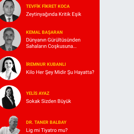
TEVFIK FIKRET KOCA
Zeytinyağında Kritik Eşik
KEMAL BAŞARAN
Dünyanın Gürültüsünden
Sahaların Coşkusuna...
İREMNUR KUBANLI
Kilo Her Şey Midir Şu Hayatta?
YELIS AYAZ
Sokak Sizden Büyük
DR. TANER BALBAY
Lig mi Tiyatro mu?