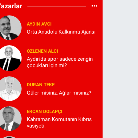
Yazarlar
AYDIN AVCI
Orta Anadolu Kalkınma Ajansı
ÖZLENEN ALCI
Aydın'da spor sadece zengin
çocukları için mi?
DURAN TEKE
Güler misiniz, Ağlar mısınız?
ERCAN DOLAPÇI
Kahraman Komutanın Kıbrıs
vasiyeti!