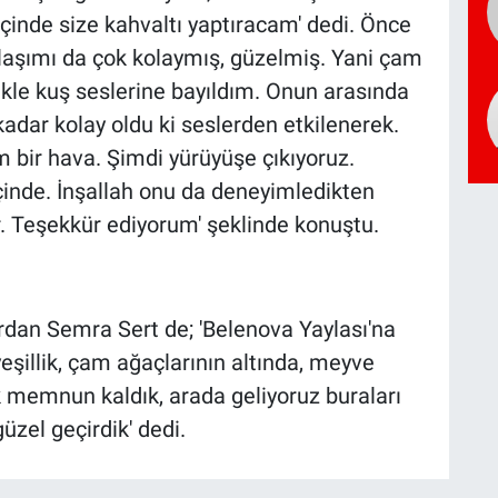
 içinde size kahvaltı yaptıracam' dedi. Önce
laşımı da çok kolaymış, güzelmiş. Yani çam
likle kuş seslerine bayıldım. Onun arasında
adar kolay oldu ki seslerden etkilenerek.
bir hava. Şimdi yürüyüşe çıkıyoruz.
inde. İnşallah onu da deneyimledikten
r. Teşekkür ediyorum' şeklinde konuştu.
rdan Semra Sert de; 'Belenova Yaylası'na
yeşillik, çam ağaçlarının altında, meyve
k memnun kaldık, arada geliyoruz buraları
zel geçirdik' dedi.