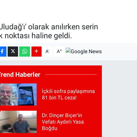
ludağ'ı' olarak anılırken serin
 noktası haline geldi.
-
+
A
A
Trend Haberler
İçkili sofra paylaşımına
81 bin TL ceza!
Dr. Dinçer Biçer’in
Vefatı Aydın’ı Yasa
Boğdu