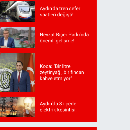
Aydın'da tren sefer
saatleri değişti!
Nevzat Biçer Parkı'nda
önemli gelişme!
Koca: "Bir litre
zeytinyağı, bir fincan
kahve etmiyor"
Aydın’da 8 ilçede
elektrik kesintisi!