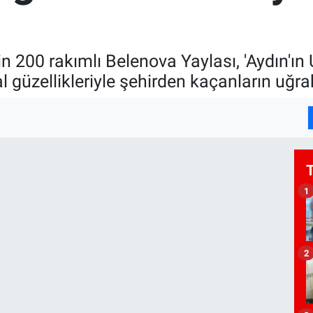
n 200 rakımlı Belenova Yaylası, 'Aydın'ın U
 güzellikleriyle şehirden kaçanların uğrak
1
2