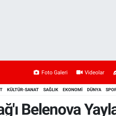
Foto Galeri
Videolar
ET
KÜLTÜR-SANAT
SAĞLIK
EKONOMİ
DÜNYA
SPO
ağ'ı Belenova Yayl