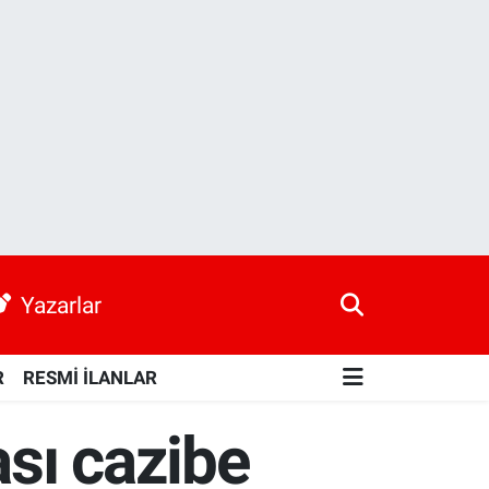
Yazarlar
R
RESMİ İLANLAR
ası cazibe