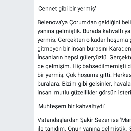
'Cennet gibi bir yermiş'
Belenova'ya Çorum'dan geldiğini beli
yanına gelmiştik. Burada kahvaltı ya
yermiş. Gerçekten o kadar hoşuma git
gitmeyen bir insan burasını Karadeniz
İnsanların hepsi güleryüzlü. Gerçekt
de gelmişim. Hiç bahsedilmemişti da
bir yermiş. Çok hoşuma gitti. Herkes
buralara. Bizim gibi gelsinler, haval
insan, mutlu güzellikler görsün ister
'Muhteşem bir kahvaltıydı'
Vatandaşlardan Şakir Sezer ise 'Man
ile tanıdım. Onun yanına gelmiştik. 'S