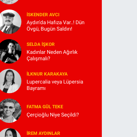
İSKENDER AVCI
Aydın'da Hafıza Var..! Dün
Övgü, Bugün Saldırı!
SELDA İŞKOR
Kadınlar Neden Ağırlık
Çalışmalı?
İLKNUR KARAKAYA
Lupercalia veya Lüpersia
Bayramı
FATMA GÜL TEKE
Çerçioğlu Niye Seçildi?
İREM AYDINLAR