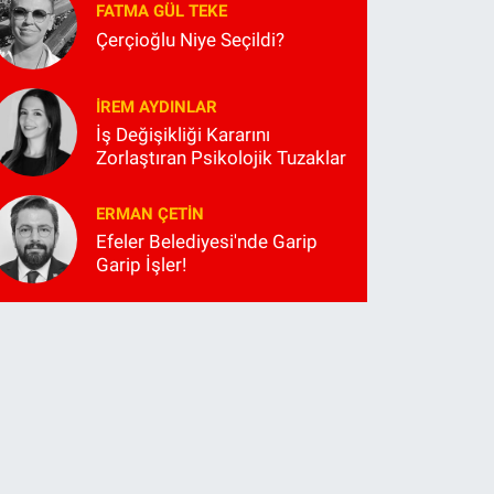
FATMA GÜL TEKE
Çerçioğlu Niye Seçildi?
İREM AYDINLAR
İş Değişikliği Kararını
Zorlaştıran Psikolojik Tuzaklar
ERMAN ÇETIN
Efeler Belediyesi'nde Garip
Garip İşler!