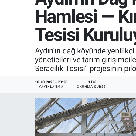
Hamlesi — Kır
SPOR
RESMİ İLANLAR
Tesisi Kurulu
Aydın’ın dağ köyünde yenilikçi 
yöneticileri ve tarım girişimcil
Seracılık Tesisi” projesinin pil
18.10.2025 - 23:30
1 DK
YAYINLANMA
OKUNMA SÜRESI