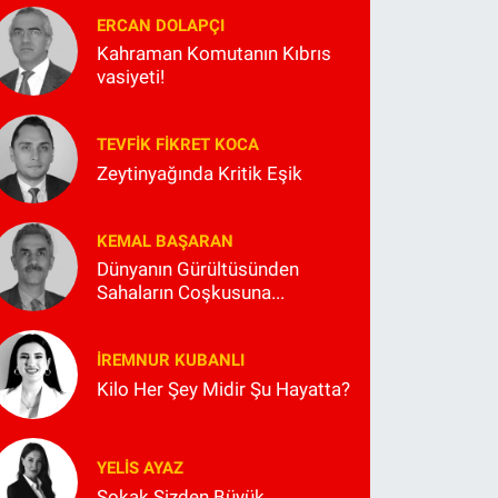
ERCAN DOLAPÇI
Kahraman Komutanın Kıbrıs
vasiyeti!
TEVFIK FIKRET KOCA
Zeytinyağında Kritik Eşik
KEMAL BAŞARAN
Dünyanın Gürültüsünden
Sahaların Coşkusuna...
İREMNUR KUBANLI
Kilo Her Şey Midir Şu Hayatta?
YELIS AYAZ
Sokak Sizden Büyük