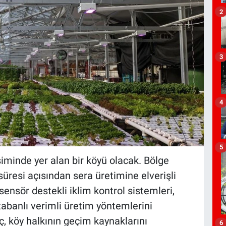
2
3
4
5
siminde yer alan bir köyü olacak. Bölge
süresi açısından sera üretimine elverişli
ensör destekli iklim kontrol sistemleri,
banlı verimli üretim yöntemlerini
, köy halkının geçim kaynaklarını
6