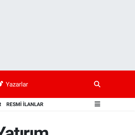
Yazarlar
R
RESMİ İLANLAR
Yatırım