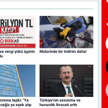
ve vergi yükü işçinin
Motorinde bir indirim daha!
du
mmına tepki: "Ya
Türkiye'nin savunma ve
ceğiz ya eşek alıp
havacılık ihracatı arttı