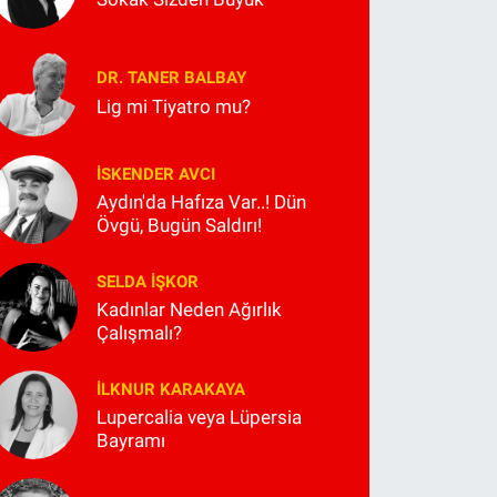
DR. TANER BALBAY
Lig mi Tiyatro mu?
İSKENDER AVCI
Aydın'da Hafıza Var..! Dün
Övgü, Bugün Saldırı!
SELDA İŞKOR
Kadınlar Neden Ağırlık
Çalışmalı?
İLKNUR KARAKAYA
Lupercalia veya Lüpersia
Bayramı