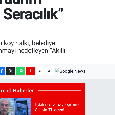
 Seracılık”
h köy halkı, belediye
kınmayı hedefleyen “Akıllı
-
+
A
A
Trend Haberler
İçkili sofra paylaşımına
81 bin TL ceza!