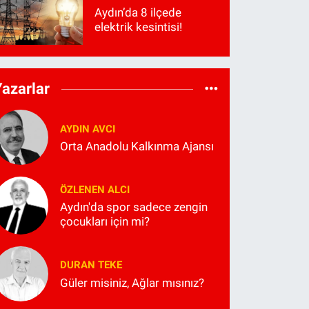
Aydın’da 8 ilçede
elektrik kesintisi!
Yazarlar
AYDIN AVCI
Orta Anadolu Kalkınma Ajansı
ÖZLENEN ALCI
Aydın'da spor sadece zengin
çocukları için mi?
DURAN TEKE
Güler misiniz, Ağlar mısınız?