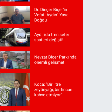
Dr. Dinçer Biçer’in
Vefatı Aydın’ı Yasa
Boğdu
Aydın'da tren sefer
saatleri değişti!
Nevzat Biçer Parkı'nda
önemli gelişme!
Koca: "Bir litre
zeytinyağı, bir fincan
kahve etmiyor"