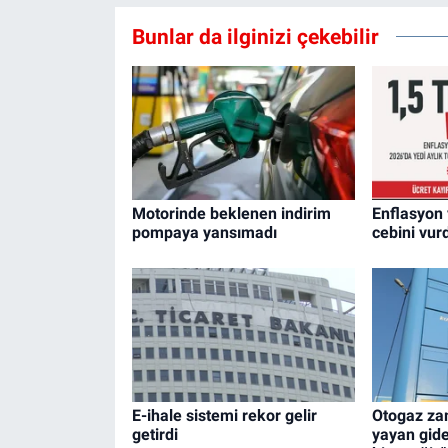
Bunlar da ilginizi çekebilir
Motorinde beklenen indirim
Enflasyon 
pompaya yansımadı
cebini vur
E-ihale sistemi rekor gelir
Otogaz za
getirdi
yayan gide