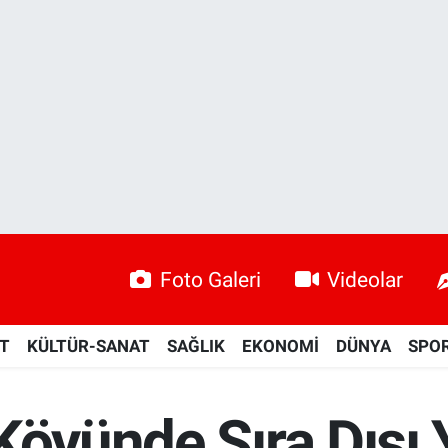
Foto Galeri
Videolar
ET
KÜLTÜR-SANAT
SAĞLIK
EKONOMİ
DÜNYA
SPO
Köyünde Sıra Dışı 