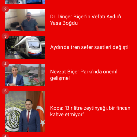
2
Dr. Dinçer Biçer’in Vefatı Aydın’ı
Yasa Boğdu
3
Aydın'da tren sefer saatleri değişti!
4
Nevzat Biçer Parkı'nda önemli
gelişme!
5
Koca: "Bir litre zeytinyağı, bir fincan
kahve etmiyor"
6