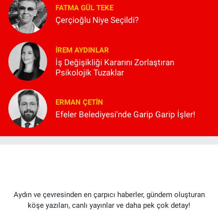
FATMA GÜL TEKE
Çerçioğlu Niye Seçildi?
İREM AYDINLAR
İş Değişikliği Kararını Zorlaştıran
Psikolojik Tuzaklar
ERMAN ÇETIN
Efeler Belediyesi'nde Garip Garip İşler!
Aydın ve çevresinden en çarpıcı haberler, gündem oluşturan
köşe yazıları, canlı yayınlar ve daha pek çok detay!