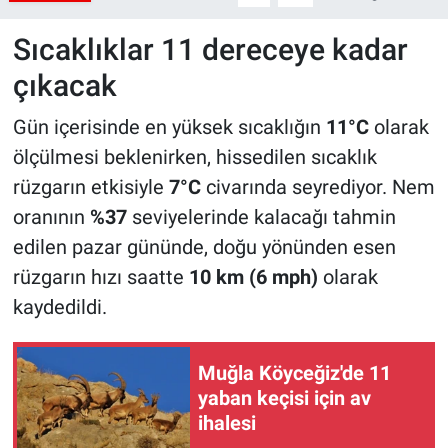
Sıcaklıklar 11 dereceye kadar
çıkacak
Gün içerisinde en yüksek sıcaklığın
11°C
olarak
ölçülmesi beklenirken, hissedilen sıcaklık
rüzgarın etkisiyle
7°C
civarında seyrediyor. Nem
oranının
%37
seviyelerinde kalacağı tahmin
edilen pazar gününde, doğu yönünden esen
rüzgarın hızı saatte
10 km (6 mph)
olarak
kaydedildi.
Muğla Köyceğiz'de 11
yaban keçisi için av
ihalesi