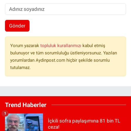
Gönder
Yorum yazarak
topluluk kurallarımızı
kabul etmiş
bulunuyor ve tüm sorumluluğu üstleniyorsunuz. Yazılan
yorumlardan Aydinpost.com hiçbir şekilde sorumlu
tutulamaz.
Trend Haberler
1
İçkili sofra paylaşımına 81 bin TL
ceza!