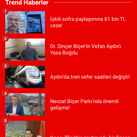
Trend Haberler
1
İçkili sofra paylaşımına 81 bin TL
ceza!
2
Dr. Dinçer Biçer’in Vefatı Aydın’ı
Yasa Boğdu
3
Aydın'da tren sefer saatleri değişti!
4
Nevzat Biçer Parkı'nda önemli
gelişme!
5