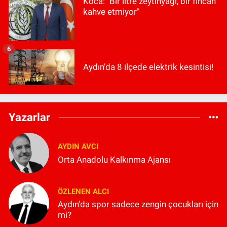
Koca: "Bir litre zeytinyağı, bir fincan
kahve etmiyor"
6
Aydın’da 8 ilçede elektrik kesintisi!
Yazarlar
AYDIN AVCI
Orta Anadolu Kalkınma Ajansı
ÖZLENEN ALCI
Aydın'da spor sadece zengin çocukları için
mi?