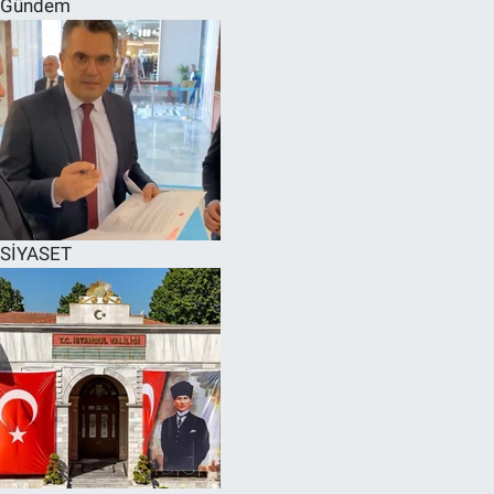
Gündem
SPOR
RESMİ İLANLAR
SİYASET