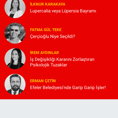
İLKNUR KARAKAYA
Lupercalia veya Lüpersia Bayramı
FATMA GÜL TEKE
Çerçioğlu Niye Seçildi?
İREM AYDINLAR
İş Değişikliği Kararını Zorlaştıran
Psikolojik Tuzaklar
ERMAN ÇETIN
Efeler Belediyesi'nde Garip Garip İşler!