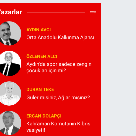
Yazarlar
AYDIN AVCI
Orta Anadolu Kalkınma Ajansı
ÖZLENEN ALCI
Aydın'da spor sadece zengin
çocukları için mi?
DURAN TEKE
Güler misiniz, Ağlar mısınız?
ERCAN DOLAPÇI
Kahraman Komutanın Kıbrıs
vasiyeti!