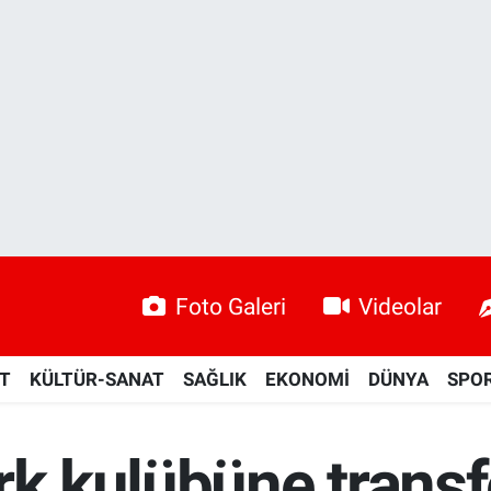
Foto Galeri
Videolar
ET
KÜLTÜR-SANAT
SAĞLIK
EKONOMİ
DÜNYA
SPO
rk kulübüne transf