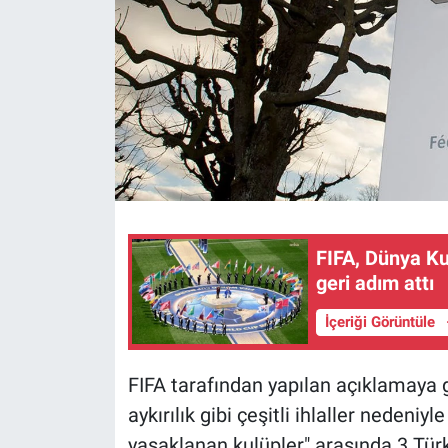
FIFA, Dünya Kup
geri adım attı
İçeriği Görüntüle
FIFA tarafından yapılan açıklamaya 
aykırılık gibi çeşitli ihlaller nedeni
yasaklanan kulüpler" arasında 3 Türk