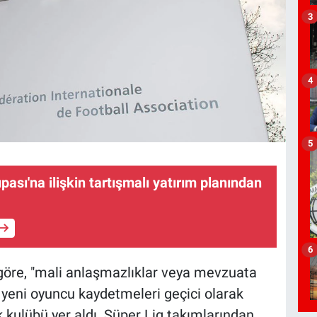
3
4
5
ası'na ilişkin tartışmalı yatırım planından
6
göre, "mali anlaşmazlıklar veya mevzuata
yle yeni oyuncu kaydetmeleri geçici olarak
 kulübü yer aldı. Süper Lig takımlarından