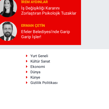
İREM AYDINLAR
İş Değişikliği Kararını
Zorlaştıran Psikolojik Tuzaklar
ERMAN ÇETIN
Efeler Belediyesi'nde Garip
Garip İşler!
i
Yurt Geneli
Kültür Sanat
Ekonomi
Dünya
Künye
Gizlilik Politikası