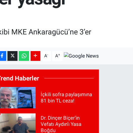
 ekibi MKE Ankaragücü’ne 3’er
-
+
A
A
Trend Haberler
İçkili sofra paylaşımına
81 bin TL ceza!
Dr. Dinçer Biçer’in
Vefatı Aydın’ı Yasa
Boğdu