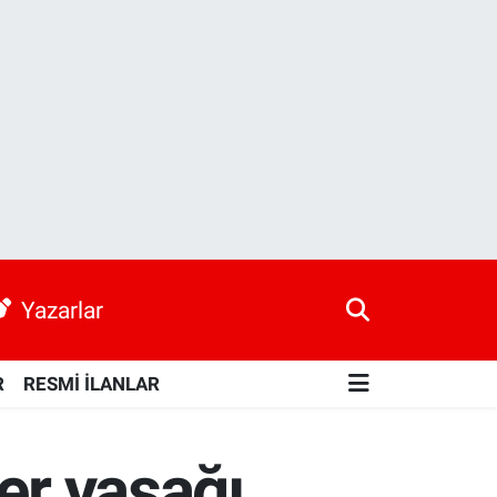
Yazarlar
R
RESMİ İLANLAR
er yasağı