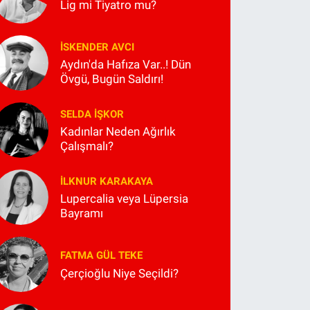
Lig mi Tiyatro mu?
İSKENDER AVCI
Aydın'da Hafıza Var..! Dün
Övgü, Bugün Saldırı!
SELDA İŞKOR
Kadınlar Neden Ağırlık
Çalışmalı?
İLKNUR KARAKAYA
Lupercalia veya Lüpersia
Bayramı
FATMA GÜL TEKE
Çerçioğlu Niye Seçildi?