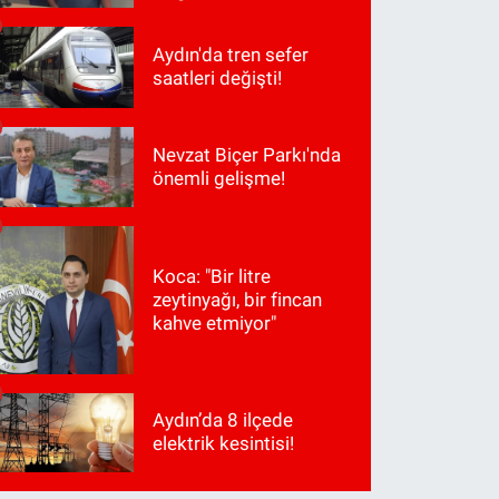
Aydın'da tren sefer
saatleri değişti!
Nevzat Biçer Parkı'nda
önemli gelişme!
Koca: "Bir litre
zeytinyağı, bir fincan
kahve etmiyor"
Aydın’da 8 ilçede
elektrik kesintisi!