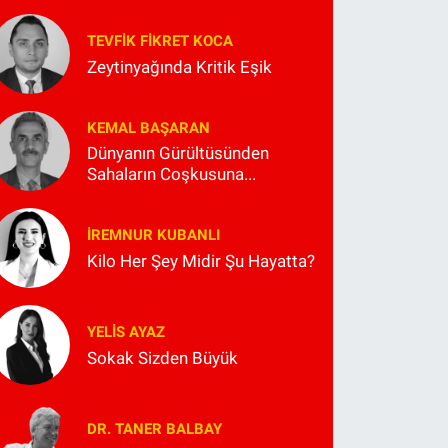
TEVFIK FIKRET KOCA
Zeytinyağında Kritik Eşik
KEMAL BAŞARAN
Dünyanın Gürültüsünden
Sahaların Coşkusuna...
İREMNUR KUBANLI
Kilo Her Şey Midir Şu Hayatta?
YELIS AYAZ
Sokak Sizden Büyük
DR. TANER BALBAY