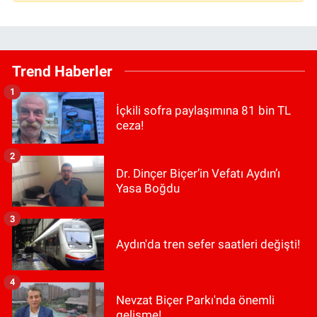
Trend Haberler
1
İçkili sofra paylaşımına 81 bin TL
ceza!
2
Dr. Dinçer Biçer’in Vefatı Aydın’ı
Yasa Boğdu
3
Aydın'da tren sefer saatleri değişti!
4
Nevzat Biçer Parkı'nda önemli
gelişme!