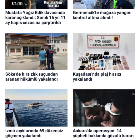
Mustafa Yağız Edik davasında
Germencik'te mağaza yangını
karar açıklandı: Sanık 16 yıl 11
kontrol altına alındı!
ay hapis cezasına çarptırıldı
Söke’de hırsızlık suçundan
Kuşadası’nda plaj hırsızı
aranan hükümlü yakalandı
yakalandı
İzmir açıklarında 69 düzensiz
Ankara'da operasyon: 14
göçmen yakalandı
şüpheli hakkında gözaltı kararı