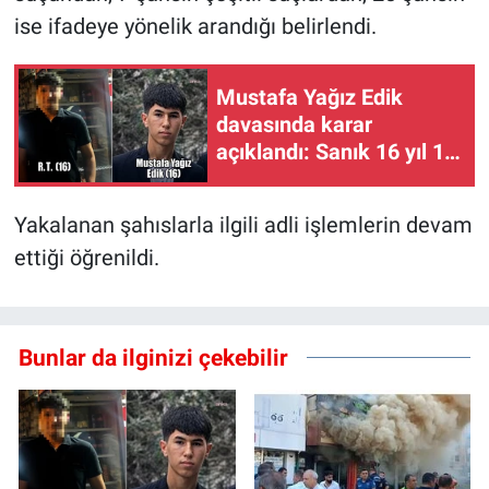
ise ifadeye yönelik arandığı belirlendi.
Mustafa Yağız Edik
davasında karar
açıklandı: Sanık 16 yıl 11
ay hapis cezasına
çarptırıldı
Yakalanan şahıslarla ilgili adli işlemlerin devam
ettiği öğrenildi.
Bunlar da ilginizi çekebilir