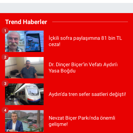
Trend Haberler
1
İçkili sofra paylaşımına 81 bin TL
ceza!
2
Dr. Dinçer Biçer’in Vefatı Aydın’ı
Yasa Boğdu
3
Aydın'da tren sefer saatleri değişti!
4
Nevzat Biçer Parkı'nda önemli
gelişme!