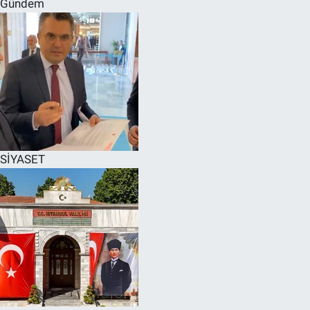
Gündem
SPOR
RESMİ İLANLAR
SİYASET