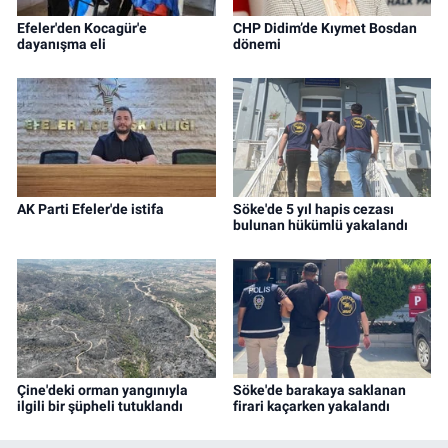
Efeler'den Kocagür'e
CHP Didim’de Kıymet Bosdan
dayanışma eli
dönemi
AK Parti Efeler'de istifa
Söke'de 5 yıl hapis cezası
bulunan hükümlü yakalandı
Çine'deki orman yangınıyla
Söke'de barakaya saklanan
ilgili bir şüpheli tutuklandı
firari kaçarken yakalandı