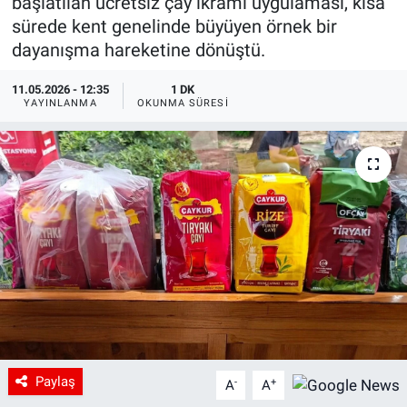
başlatılan ücretsiz çay ikramı uygulaması, kısa
sürede kent genelinde büyüyen örnek bir
dayanışma hareketine dönüştü.
11.05.2026 - 12:35
1 DK
YAYINLANMA
OKUNMA SÜRESI
Paylaş
-
+
A
A