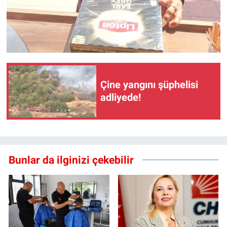
Çine yangını şüphelisi
adliyede!
Bunlar da ilginizi çekebilir