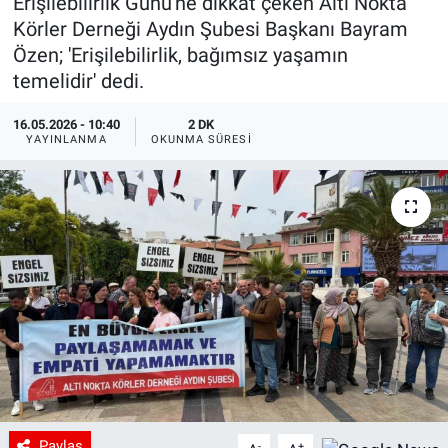
Erişilebilirlik Günü'ne dikkat çeken Altı Nokta
Körler Derneği Aydın Şubesi Başkanı Bayram
Özen; 'Erişilebilirlik, bağımsız yaşamın
temelidir' dedi.
16.05.2026 - 10:40
2 DK
YAYINLANMA
OKUNMA SÜRESI
Paylaş
-
+