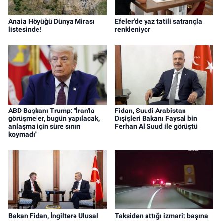
Anaia Höyüğü Dünya Mirası
Efeler'de yaz tatili satrançla
listesinde!
renkleniyor
ABD Başkanı Trump: "İran'la
Fidan, Suudi Arabistan
görüşmeler, bugün yapılacak,
Dışişleri Bakanı Faysal bin
anlaşma için süre sınırı
Ferhan Al Suud ile görüştü
koymadı"
Bakan Fidan, İngiltere Ulusal
Taksiden attığı izmarit başına