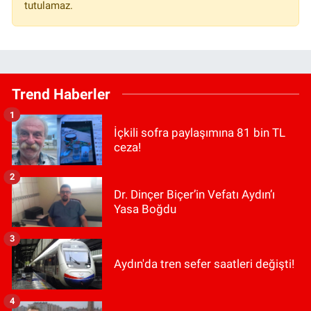
tutulamaz.
Trend Haberler
1
İçkili sofra paylaşımına 81 bin TL
ceza!
2
Dr. Dinçer Biçer’in Vefatı Aydın’ı
Yasa Boğdu
3
Aydın'da tren sefer saatleri değişti!
4