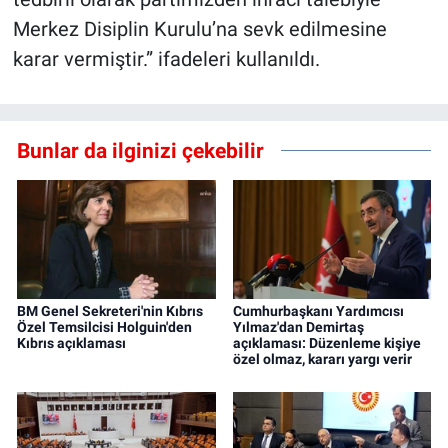
Merkez Disiplin Kurulu’na sevk edilmesine
karar vermiştir.” ifadeleri kullanıldı.
Bunlar da ilginizi çekebilir
BM Genel Sekreteri'nin Kıbrıs
Cumhurbaşkanı Yardımcısı
Özel Temsilcisi Holguin'den
Yılmaz'dan Demirtaş
Kıbrıs açıklaması
açıklaması: Düzenleme kişiye
özel olmaz, kararı yargı verir