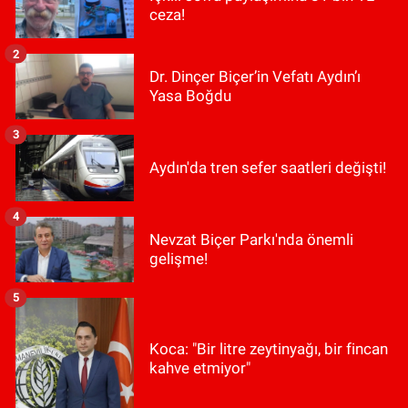
ceza!
2
Dr. Dinçer Biçer’in Vefatı Aydın’ı
Yasa Boğdu
3
Aydın'da tren sefer saatleri değişti!
4
Nevzat Biçer Parkı'nda önemli
gelişme!
5
Koca: "Bir litre zeytinyağı, bir fincan
kahve etmiyor"