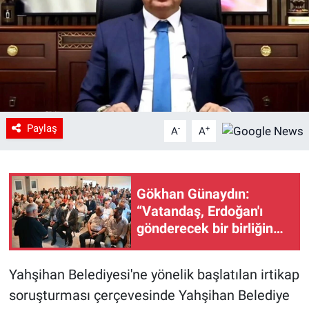
Paylaş
-
+
A
A
Gökhan Günaydın:
“Vatandaş, Erdoğan'ı
gönderecek bir birliğin
peşinde”
Yahşihan Belediyesi'ne yönelik başlatılan irtikap
soruşturması çerçevesinde Yahşihan Belediye