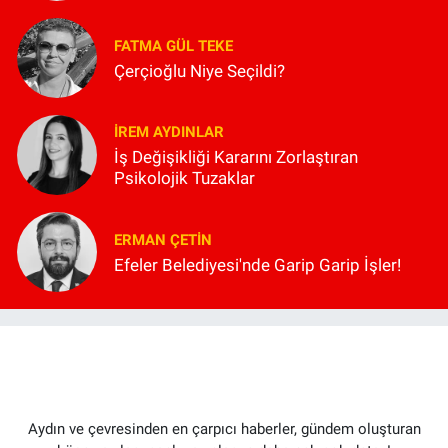
FATMA GÜL TEKE
Çerçioğlu Niye Seçildi?
İREM AYDINLAR
İş Değişikliği Kararını Zorlaştıran
Psikolojik Tuzaklar
ERMAN ÇETIN
Efeler Belediyesi'nde Garip Garip İşler!
Aydın ve çevresinden en çarpıcı haberler, gündem oluşturan