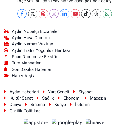
köşe yazıları, canlı yayınlar ve daha pek çok detay!
Aydın Nöbetçi Eczaneler
Aydın Hava Durumu
Aydin Namaz Vakitleri
Aydın Trafik Yoğunluk Haritası
Puan Durumu ve Fikstür
Tüm Manşetler
Son Dakika Haberleri
Haber Arşivi
Aydın Haberleri
Yurt Geneli
Siyaset
Kültür Sanat
Sağlık
Ekonomi
Magazin
Dünya
Sinema
Künye
İletişim
Gizlilik Politikası