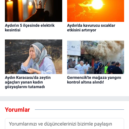
Aydın'ın 5 ilçesinde elektrik
Aydın'da kavurucu sıcaklar
kesintisi
etkisini artırıyor
Aydın Karacasu'da zeytin
Germencik'te mağaza yangını
ağaçları yanan kadın
kontrol altına alındı!
gözyaşlarını tutamadı
Yorumlar