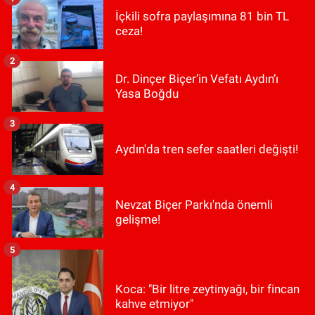
İçkili sofra paylaşımına 81 bin TL
ceza!
2
Dr. Dinçer Biçer’in Vefatı Aydın’ı
Yasa Boğdu
3
Aydın'da tren sefer saatleri değişti!
4
Nevzat Biçer Parkı'nda önemli
gelişme!
5
Koca: "Bir litre zeytinyağı, bir fincan
kahve etmiyor"