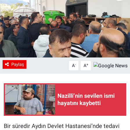
Paylaş
-
+
A
A
Nazilli’nin sevilen ismi
hayatını kaybetti
Bir süredir Aydın Devlet Hastanesi’nde tedavi