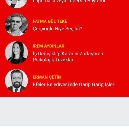
Lupercalia veya Lüpersia Bayramı
FATMA GÜL TEKE
Çerçioğlu Niye Seçildi?
İREM AYDINLAR
İş Değişikliği Kararını Zorlaştıran
Psikolojik Tuzaklar
ERMAN ÇETIN
Efeler Belediyesi'nde Garip Garip İşler!