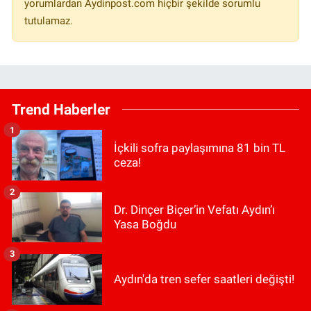
yorumlardan Aydinpost.com hiçbir şekilde sorumlu
tutulamaz.
Trend Haberler
1
İçkili sofra paylaşımına 81 bin TL
ceza!
2
Dr. Dinçer Biçer’in Vefatı Aydın’ı
Yasa Boğdu
3
Aydın'da tren sefer saatleri değişti!