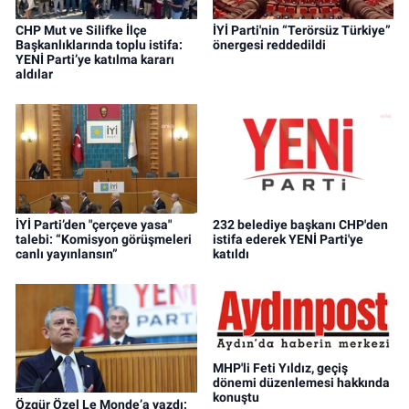
CHP Mut ve Silifke İlçe
İYİ Parti'nin “Terörsüz Türkiye”
Başkanlıklarında toplu istifa:
önergesi reddedildi
YENİ Parti’ye katılma kararı
aldılar
İYİ Parti’den "çerçeve yasa"
232 belediye başkanı CHP'den
talebi: “Komisyon görüşmeleri
istifa ederek YENİ Parti'ye
canlı yayınlansın”
katıldı
MHP'li Feti Yıldız, geçiş
dönemi düzenlemesi hakkında
konuştu
Özgür Özel Le Monde’a yazdı: