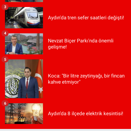
3
Aydın'da tren sefer saatleri değişti!
4
Nevzat Biçer Parkı'nda önemli
gelişme!
5
Koca: "Bir litre zeytinyağı, bir fincan
kahve etmiyor"
6
Aydın’da 8 ilçede elektrik kesintisi!