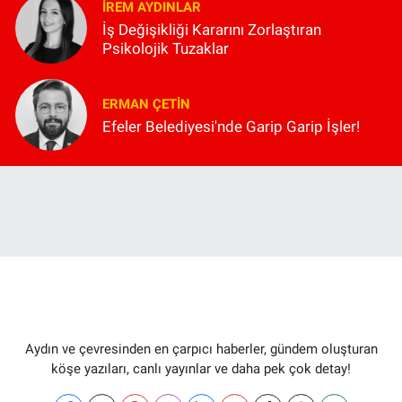
İREM AYDINLAR
İş Değişikliği Kararını Zorlaştıran
Psikolojik Tuzaklar
ERMAN ÇETIN
Efeler Belediyesi'nde Garip Garip İşler!
Aydın ve çevresinden en çarpıcı haberler, gündem oluşturan
köşe yazıları, canlı yayınlar ve daha pek çok detay!