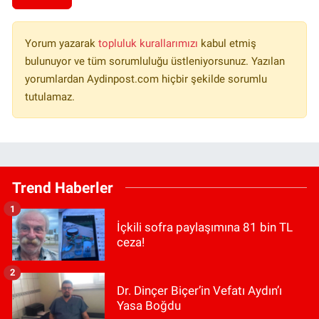
Yorum yazarak
topluluk kurallarımızı
kabul etmiş
bulunuyor ve tüm sorumluluğu üstleniyorsunuz. Yazılan
yorumlardan Aydinpost.com hiçbir şekilde sorumlu
tutulamaz.
Trend Haberler
1
İçkili sofra paylaşımına 81 bin TL
ceza!
2
Dr. Dinçer Biçer’in Vefatı Aydın’ı
Yasa Boğdu