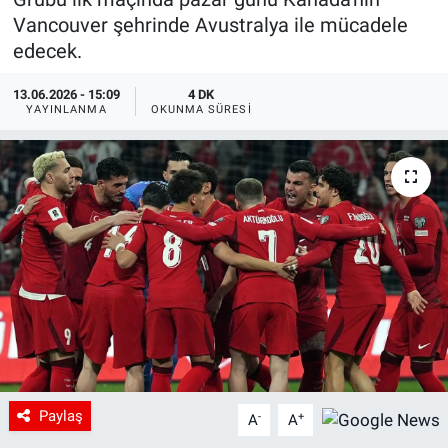
Vancouver şehrinde Avustralya ile mücadele
edecek.
13.06.2026 - 15:09
4 DK
YAYINLANMA
OKUNMA SÜRESI
Paylaş
-
+
A
A