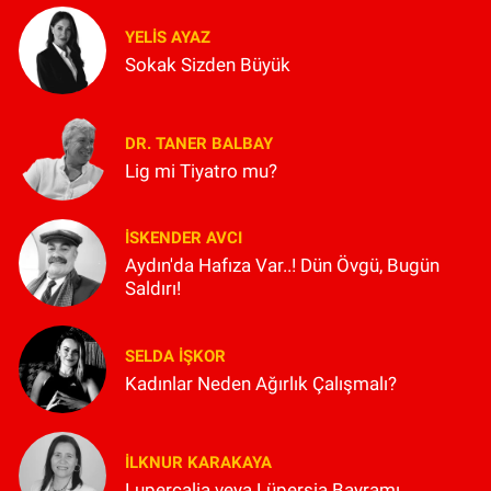
YELIS AYAZ
Sokak Sizden Büyük
DR. TANER BALBAY
Lig mi Tiyatro mu?
İSKENDER AVCI
Aydın'da Hafıza Var..! Dün Övgü, Bugün
Saldırı!
SELDA İŞKOR
Kadınlar Neden Ağırlık Çalışmalı?
İLKNUR KARAKAYA
Lupercalia veya Lüpersia Bayramı