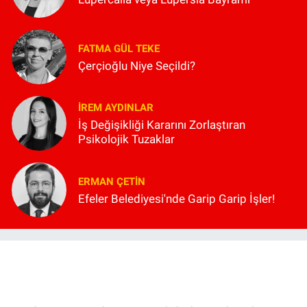
FATMA GÜL TEKE
Çerçioğlu Niye Seçildi?
İREM AYDINLAR
İş Değişikliği Kararını Zorlaştıran
Psikolojik Tuzaklar
ERMAN ÇETIN
Efeler Belediyesi'nde Garip Garip İşler!