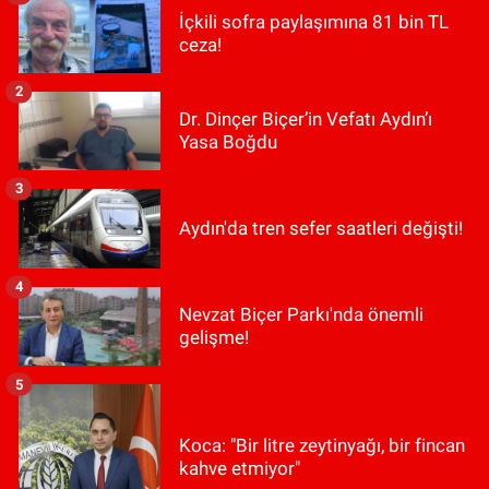
İçkili sofra paylaşımına 81 bin TL
ceza!
2
Dr. Dinçer Biçer’in Vefatı Aydın’ı
Yasa Boğdu
3
Aydın'da tren sefer saatleri değişti!
4
Nevzat Biçer Parkı'nda önemli
gelişme!
5
Koca: "Bir litre zeytinyağı, bir fincan
kahve etmiyor"