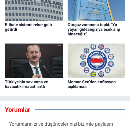
E-ihale sistemi rekor gelir
Otogaz zammına tepki: "Ya
getirdi
yayan gideceğiz ya eşek alıp
bineceğiz"
Türkiye'nin savunma ve
Memur-Sen'den enflasyon
havacılık ihracatı arttı
açıklaması
Yorumlar