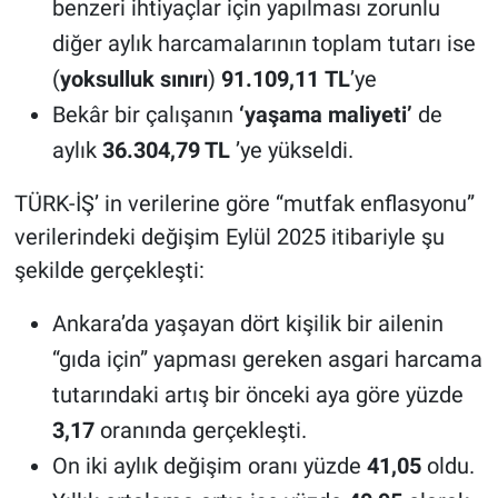
benzeri ihtiyaçlar için yapılması zorunlu
diğer aylık harcamalarının toplam tutarı ise
(
yoksulluk sınırı
)
91.109,11
TL
’ye
Bekâr bir çalışanın
‘yaşama maliyeti’
de
aylık
36.304,79 TL
’ye yükseldi.
TÜRK-İŞ’ in verilerine göre “mutfak enflasyonu”
verilerindeki değişim Eylül 2025 itibariyle şu
şekilde gerçekleşti:
Ankara’da yaşayan dört kişilik bir ailenin
“gıda için” yapması gereken asgari harcama
tutarındaki artış bir önceki aya göre yüzde
3,17
oranında gerçekleşti.
On iki aylık değişim oranı yüzde
41,05
oldu.