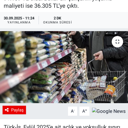
maliyeti ise 36.305 TL’ye çıktı.
30.09.2025 - 11:24
2 DK
YAYINLANMA
OKUNMA SÜRESI
Paylaş
-
+
A
A
Türk-İş, Eylül 2025’e ait açlık ve yoksulluk sınırı