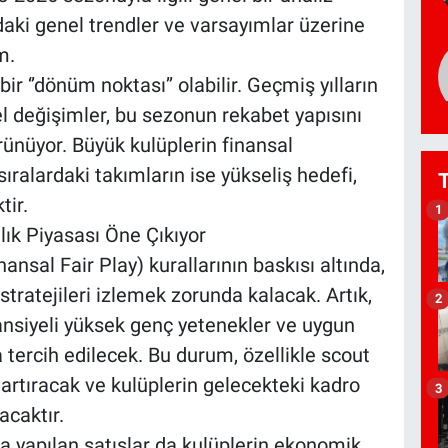
aki genel trendler ve varsayımlar üzerine
m.
r ‘’dönüm noktası’’ olabilir. Geçmiş yılların
el değişimler, bu sezonun rekabet yapısını
rünüyor. Büyük kulüplerin finansal
 sıralardaki takımların ise yükseliş hedefi,
tir.
1
lık Piyasası Öne Çıkıyor
ansal Fair Play) kurallarının baskısı altında,
 stratejileri izlemek zorunda kalacak. Artık,
2
ansiyeli yüksek genç yetenekler ve uygun
a tercih edilecek. Bu durum, özellikle scout
artıracak ve kulüplerin gelecekteki kadro
3
acaktır.
a yapılan satışlar da kulüplerin ekonomik