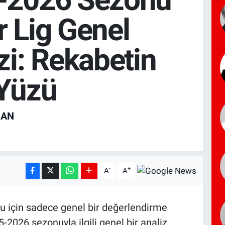
 Lig Genel
zi: Rekabetin
 Yüzü
RAN
-
+
A
A
ğu için sadece genel bir değerlendirme
-2026 sezonuyla ilgili genel bir analiz