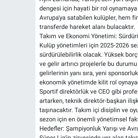
dengesi için hayati bir rol oynamaya
Avrupa'ya satabilen kulüpler, hem f
transferde hareket alanı bulacaktır.
Takım ve Ekonomi Yönetimi: Sürdürül
Kulüp yönetimleri için 2025-2026 s
sürdürülebilirlik olacak. Yüksek borç
ve gelir artırıcı projelerle bu durum
gelirlerinin yanı sıra, yeni sponsorlu
ekonomik yönetimde kilit rol oynayac
Sportif direktörlük ve CEO gibi pro
artarken, teknik direktör-başkan ili
taşınacaktır. Takım içi disiplin ve 
sezon için en önemli yönetimsel fakt
Hedefler: Şampiyonluk Yarışı ve Avr
Süper Lig'in zirvesinde yer alan takı