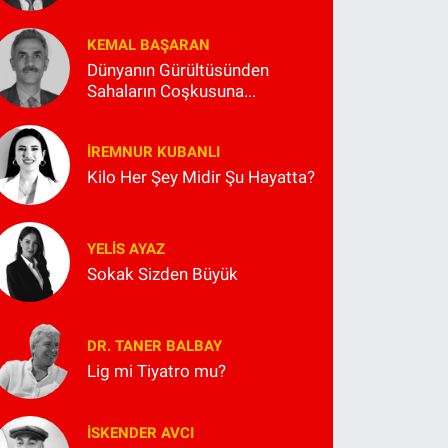
KEMAL BAŞARAN
Dünyanın Gürültüsünden
Sahaların Coşkusuna...
İREMNUR KUBANLI
Kilo Her Şey Midir Şu Hayatta?
YELIS AYAZ
Sokak Sizden Büyük
DR. TANER BALBAY
Lig mi Tiyatro mu?
İSKENDER AVCI