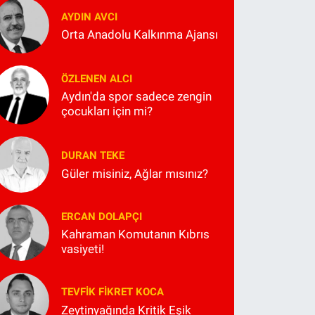
AYDIN AVCI
Orta Anadolu Kalkınma Ajansı
ÖZLENEN ALCI
Aydın'da spor sadece zengin
çocukları için mi?
DURAN TEKE
Güler misiniz, Ağlar mısınız?
ERCAN DOLAPÇI
Kahraman Komutanın Kıbrıs
vasiyeti!
TEVFIK FIKRET KOCA
Zeytinyağında Kritik Eşik