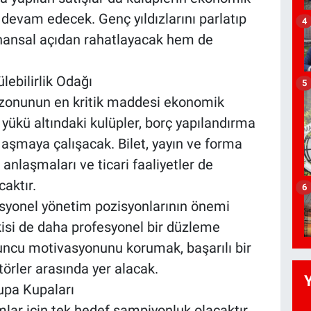
 devam edecek. Genç yıldızlarını parlatıp
4
inansal açıdan rahatlayacak hem de
ebilirlik Odağı
5
ezonunun en kritik maddesi ekonomik
 yükü altındaki kulüpler, borç yapılandırma
u aşmaya çalışacak. Bilet, yayın ve forma
k anlaşmaları ve ticari faaliyetler de
aktır.
6
fesyonel yönetim pozisyonlarının önemi
şkisi de daha profesyonel bir düzleme
oyuncu motivasyonunu korumak, başarılı bir
örler arasında yer alacak.
upa Kupaları
mlar için tek hedef şampiyonluk olacaktır.