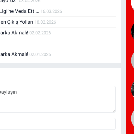
diyoruz..
03.04.2026
Ligi’ne Veda Etti...
16.03.2026
n Çıkış Yolları
18.02.2026
Marka Akmalı!
02.02.2026
Marka Akmalı!
02.01.2026