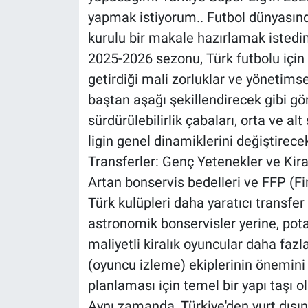
yapmak istiyorum.. Futbol dünyasınd
kurulu bir makale hazırlamak istedi
2025-2026 sezonu, Türk futbolu için bi
getirdiği mali zorluklar ve yönetims
baştan aşağı şekillendirecek gibi gö
sürdürülebilirlik çabaları, orta ve alt
ligin genel dinamiklerini değiştirecek
Transferler: Genç Yetenekler ve Kira
Artan bonservis bedelleri ve FFP (Fin
Türk kulüpleri daha yaratıcı transfer
astronomik bonservisler yerine, pot
maliyetli kiralık oyuncular daha fazl
(oyuncu izleme) ekiplerinin önemini 
planlaması için temel bir yapı taşı ol
Aynı zamanda, Türkiye'den yurt dışın