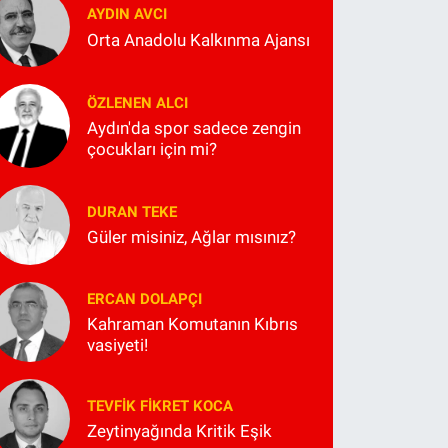
AYDIN AVCI
Orta Anadolu Kalkınma Ajansı
ÖZLENEN ALCI
Aydın'da spor sadece zengin
çocukları için mi?
DURAN TEKE
Güler misiniz, Ağlar mısınız?
ERCAN DOLAPÇI
Kahraman Komutanın Kıbrıs
vasiyeti!
TEVFIK FIKRET KOCA
Zeytinyağında Kritik Eşik