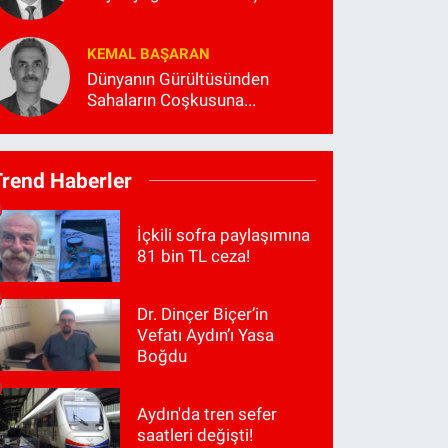
KEMAL BAŞARAN
Dünyanın Gürültüsünden
Sahaların Coşkusuna...
Trend Haberler
İçkili sofra paylaşımına
81 bin TL ceza!
Dr. Dinçer Biçer’in
Vefatı Aydın’ı Yasa
Boğdu
Aydın'da tren sefer
saatleri değişti!