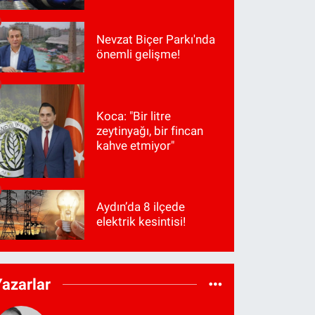
Nevzat Biçer Parkı'nda
önemli gelişme!
Koca: "Bir litre
zeytinyağı, bir fincan
kahve etmiyor"
Aydın’da 8 ilçede
elektrik kesintisi!
Yazarlar