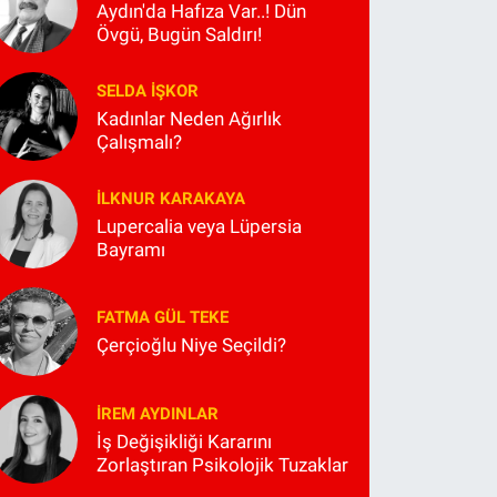
Aydın'da Hafıza Var..! Dün
Övgü, Bugün Saldırı!
SELDA İŞKOR
Kadınlar Neden Ağırlık
Çalışmalı?
İLKNUR KARAKAYA
Lupercalia veya Lüpersia
Bayramı
FATMA GÜL TEKE
Çerçioğlu Niye Seçildi?
İREM AYDINLAR
İş Değişikliği Kararını
Zorlaştıran Psikolojik Tuzaklar