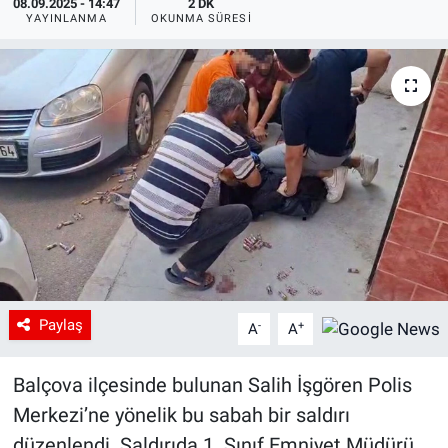
08.09.2025 - 14:47
2 DK
YAYINLANMA
OKUNMA SÜRESI
Paylaş
-
+
A
A
Balçova ilçesinde bulunan Salih İşgören Polis
Merkezi’ne yönelik bu sabah bir saldırı
düzenlendi. Saldırıda 1. Sınıf Emniyet Müdürü