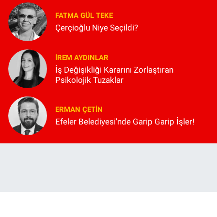
FATMA GÜL TEKE
Çerçioğlu Niye Seçildi?
İREM AYDINLAR
İş Değişikliği Kararını Zorlaştıran
Psikolojik Tuzaklar
ERMAN ÇETIN
Efeler Belediyesi'nde Garip Garip İşler!