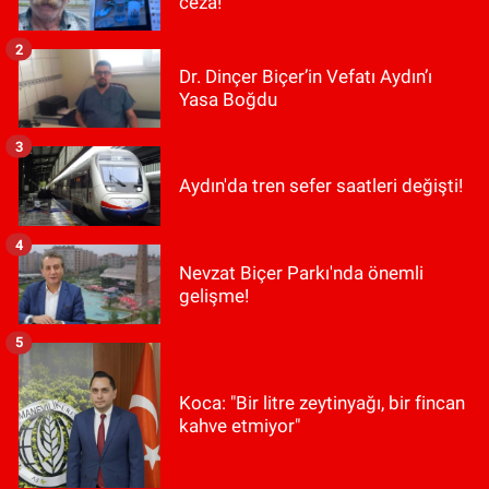
ceza!
2
Dr. Dinçer Biçer’in Vefatı Aydın’ı
Yasa Boğdu
3
Aydın'da tren sefer saatleri değişti!
4
Nevzat Biçer Parkı'nda önemli
gelişme!
5
Koca: "Bir litre zeytinyağı, bir fincan
kahve etmiyor"