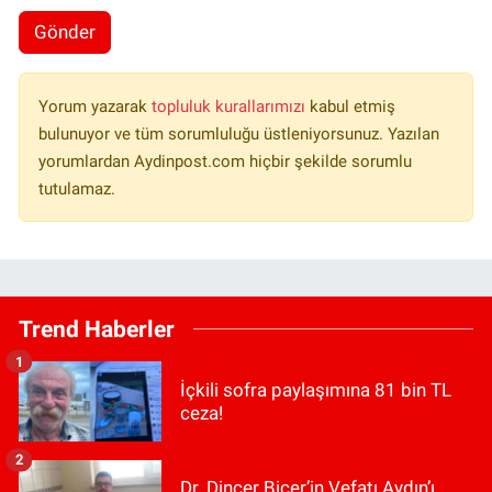
Gönder
Yorum yazarak
topluluk kurallarımızı
kabul etmiş
bulunuyor ve tüm sorumluluğu üstleniyorsunuz. Yazılan
yorumlardan Aydinpost.com hiçbir şekilde sorumlu
tutulamaz.
Trend Haberler
1
İçkili sofra paylaşımına 81 bin TL
ceza!
2
Dr. Dinçer Biçer’in Vefatı Aydın’ı