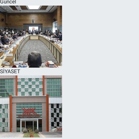
Güncel
SPOR
RESMİ İLANLAR
SİYASET