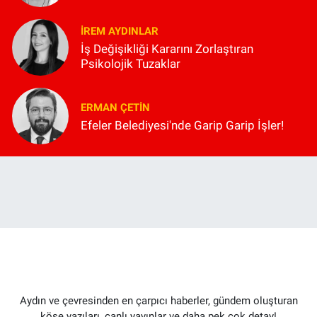
İREM AYDINLAR
İş Değişikliği Kararını Zorlaştıran
Psikolojik Tuzaklar
ERMAN ÇETIN
Efeler Belediyesi'nde Garip Garip İşler!
Aydın ve çevresinden en çarpıcı haberler, gündem oluşturan
köşe yazıları, canlı yayınlar ve daha pek çok detay!