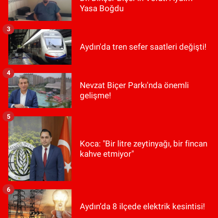
Yasa Boğdu
3
Aydın'da tren sefer saatleri değişti!
4
Nevzat Biçer Parkı'nda önemli
gelişme!
5
Koca: "Bir litre zeytinyağı, bir fincan
kahve etmiyor"
6
Aydın’da 8 ilçede elektrik kesintisi!