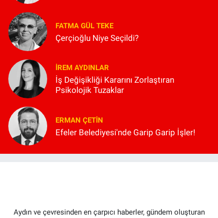
FATMA GÜL TEKE
Çerçioğlu Niye Seçildi?
İREM AYDINLAR
İş Değişikliği Kararını Zorlaştıran
Psikolojik Tuzaklar
ERMAN ÇETIN
Efeler Belediyesi'nde Garip Garip İşler!
Aydın ve çevresinden en çarpıcı haberler, gündem oluşturan