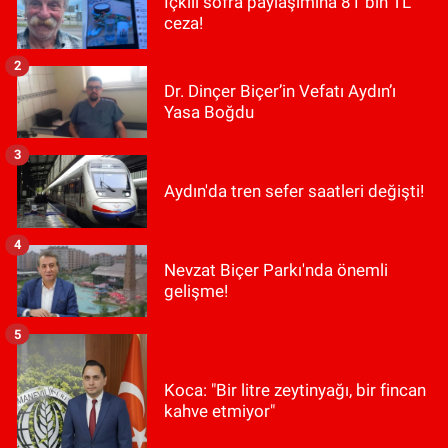
İçkili sofra paylaşımına 81 bin TL
ceza!
2
Dr. Dinçer Biçer’in Vefatı Aydın’ı
Yasa Boğdu
3
Aydın'da tren sefer saatleri değişti!
4
Nevzat Biçer Parkı'nda önemli
gelişme!
5
Koca: "Bir litre zeytinyağı, bir fincan
kahve etmiyor"