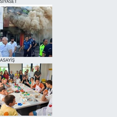
SİYASET
SPOR
RESMİ İLANLAR
ASAYİŞ