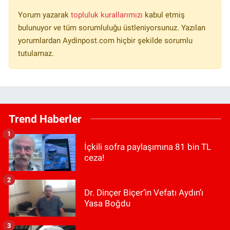
Yorum yazarak
topluluk kurallarımızı
kabul etmiş
bulunuyor ve tüm sorumluluğu üstleniyorsunuz. Yazılan
yorumlardan Aydinpost.com hiçbir şekilde sorumlu
tutulamaz.
Trend Haberler
1
İçkili sofra paylaşımına 81 bin TL
ceza!
2
Dr. Dinçer Biçer’in Vefatı Aydın’ı
Yasa Boğdu
3