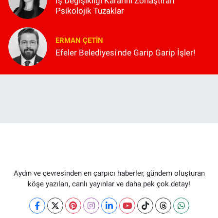
İş Değişikliği Kararını Zorlaştıran
Psikolojik Tuzaklar
ERMAN ÇETIN
Efeler Belediyesi'nde Garip Garip İşler!
Aydın ve çevresinden en çarpıcı haberler, gündem oluşturan
köşe yazıları, canlı yayınlar ve daha pek çok detay!