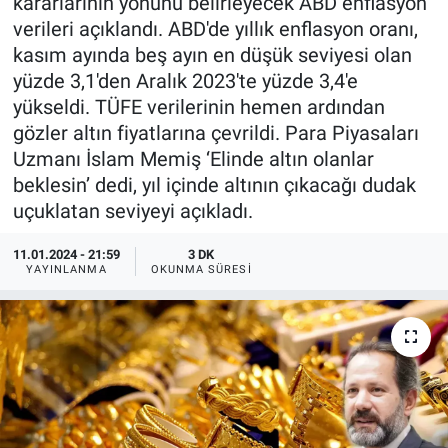
kararlarının yönünü belirleyecek ABD enflasyon
verileri açıklandı. ABD'de yıllık enflasyon oranı,
kasım ayında beş ayın en düşük seviyesi olan
yüzde 3,1'den Aralık 2023'te yüzde 3,4'e
yükseldi. TÜFE verilerinin hemen ardından
gözler altın fiyatlarına çevrildi. Para Piyasaları
Uzmanı İslam Memiş ‘Elinde altın olanlar
beklesin’ dedi, yıl içinde altının çıkacağı dudak
uçuklatan seviyeyi açıkladı.
11.01.2024 - 21:59
3 DK
YAYINLANMA
OKUNMA SÜRESI