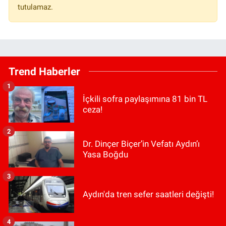
tutulamaz.
Trend Haberler
1
İçkili sofra paylaşımına 81 bin TL
ceza!
2
Dr. Dinçer Biçer’in Vefatı Aydın’ı
Yasa Boğdu
3
Aydın'da tren sefer saatleri değişti!
4