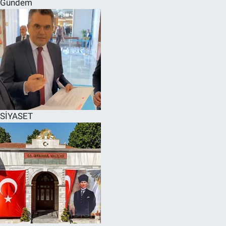
Gündem
SPOR
RESMİ İLANLAR
SİYASET