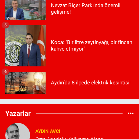
Nevzat Biçer Parkı'nda önemli
gelişme!
5
Koca: "Bir litre zeytinyağı, bir fincan
kahve etmiyor"
6
Aydın’da 8 ilçede elektrik kesintisi!
Yazarlar
AYDIN AVCI