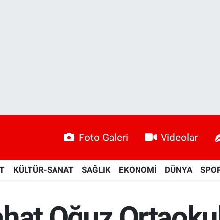
Foto Galeri
Videolar
ET
KÜLTÜR-SANAT
SAĞLIK
EKONOMİ
DÜNYA
SPO
ahat Oğuz Ortaoku