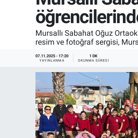
öğrencilerind
SPOR
RESMİ İLANLAR
Mursallı Sabahat Oğuz Ortaoku
resim ve fotoğraf sergisi, Murs
07.11.2025 - 17:20
1 DK
YAYINLANMA
OKUNMA SÜRESI