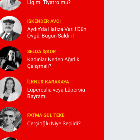
Lig mi Tiyatro mu?
İSKENDER AVCI
Aydın'da Hafıza Var..! Dün
Övgü, Bugün Saldırı!
SELDA İŞKOR
Kadınlar Neden Ağırlık
Çalışmalı?
İLKNUR KARAKAYA
Lupercalia veya Lüpersia
Bayramı
FATMA GÜL TEKE
Çerçioğlu Niye Seçildi?