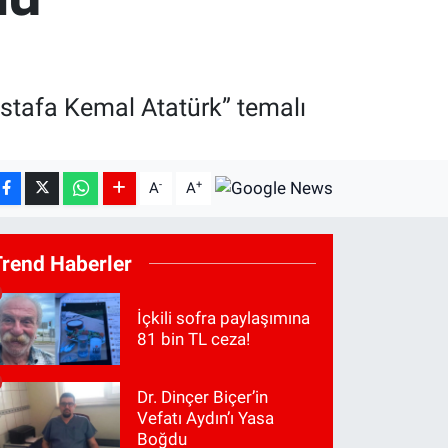
ustafa Kemal Atatürk” temalı
-
+
A
A
Trend Haberler
İçkili sofra paylaşımına
81 bin TL ceza!
Dr. Dinçer Biçer’in
Vefatı Aydın’ı Yasa
Boğdu