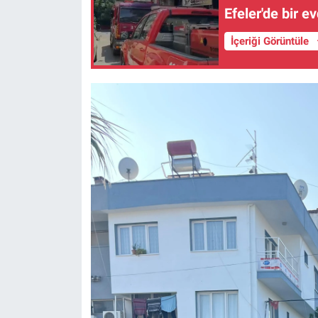
Efeler'de bir e
İçeriği Görüntüle