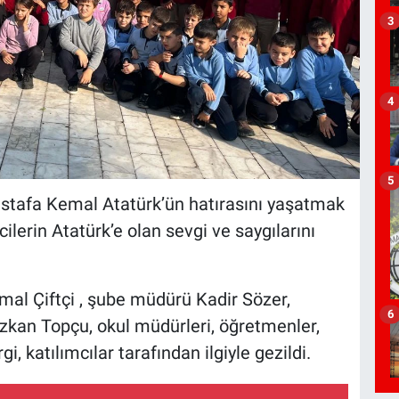
3
4
5
stafa Kemal Atatürk’ün hatırasını yaşatmak
lerin Atatürk’e olan sevgi ve saygılarını
emal Çiftçi , şube müdürü Kadir Sözer,
6
zkan Topçu, okul müdürleri, öğretmenler,
i, katılımcılar tarafından ilgiyle gezildi.