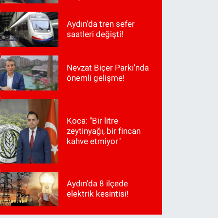
Aydın'da tren sefer
saatleri değişti!
Nevzat Biçer Parkı'nda
önemli gelişme!
Koca: "Bir litre
zeytinyağı, bir fincan
kahve etmiyor"
Aydın’da 8 ilçede
elektrik kesintisi!