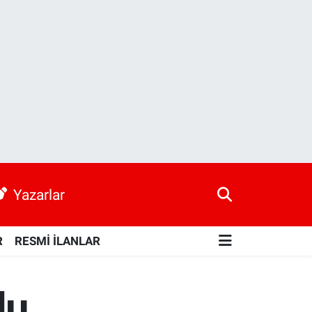
Yazarlar
R
RESMİ İLANLAR
lu