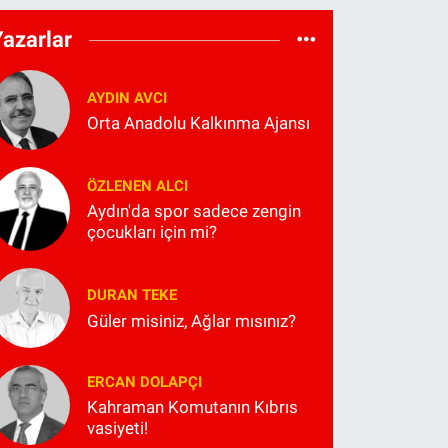
Yazarlar
AYDIN AVCI
Orta Anadolu Kalkınma Ajansı
ÖZLENEN ALCI
Aydın'da spor sadece zengin
çocukları için mi?
DURAN TEKE
Güler misiniz, Ağlar mısınız?
ERCAN DOLAPÇI
Kahraman Komutanın Kıbrıs
vasiyeti!