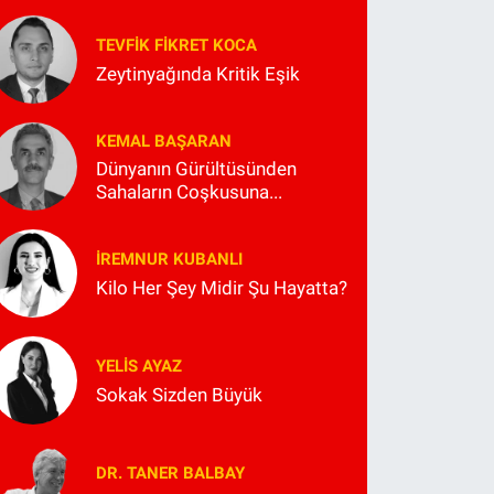
TEVFIK FIKRET KOCA
Zeytinyağında Kritik Eşik
KEMAL BAŞARAN
Dünyanın Gürültüsünden
Sahaların Coşkusuna...
İREMNUR KUBANLI
Kilo Her Şey Midir Şu Hayatta?
YELIS AYAZ
Sokak Sizden Büyük
DR. TANER BALBAY