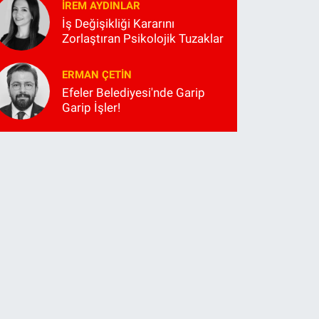
İREM AYDINLAR
İş Değişikliği Kararını
Zorlaştıran Psikolojik Tuzaklar
ERMAN ÇETIN
Efeler Belediyesi'nde Garip
Garip İşler!