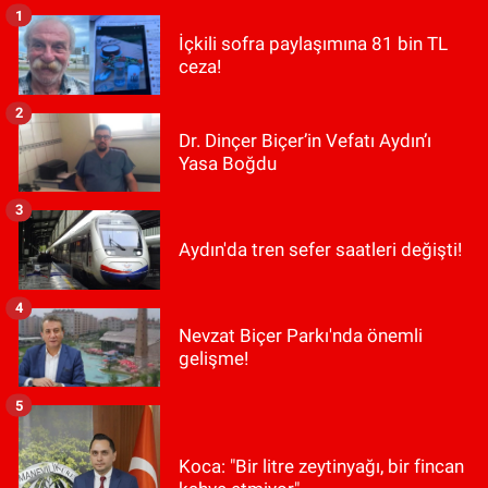
1
İçkili sofra paylaşımına 81 bin TL
ceza!
2
Dr. Dinçer Biçer’in Vefatı Aydın’ı
Yasa Boğdu
3
Aydın'da tren sefer saatleri değişti!
4
Nevzat Biçer Parkı'nda önemli
gelişme!
5
Koca: "Bir litre zeytinyağı, bir fincan