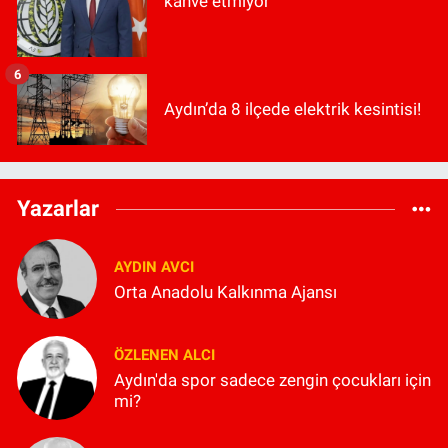
kahve etmiyor"
6
Aydın’da 8 ilçede elektrik kesintisi!
Yazarlar
AYDIN AVCI
Orta Anadolu Kalkınma Ajansı
ÖZLENEN ALCI
Aydın'da spor sadece zengin çocukları için
mi?