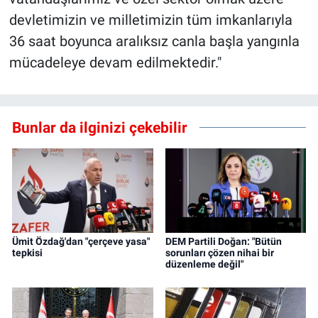
devletimizin ve milletimizin tüm imkanlarıyla
36 saat boyunca aralıksız canla başla yangınla
mücadeleye devam edilmektedir."
Bunlar da ilginizi çekebilir
Ümit Özdağ'dan "çerçeve yasa"
DEM Partili Doğan: "Bütün
tepkisi
sorunları çözen nihai bir
düzenleme değil"