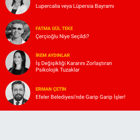
Lupercalia veya Lüpersia Bayramı
FATMA GÜL TEKE
Çerçioğlu Niye Seçildi?
İREM AYDINLAR
İş Değişikliği Kararını Zorlaştıran
Psikolojik Tuzaklar
ERMAN ÇETIN
Efeler Belediyesi'nde Garip Garip İşler!