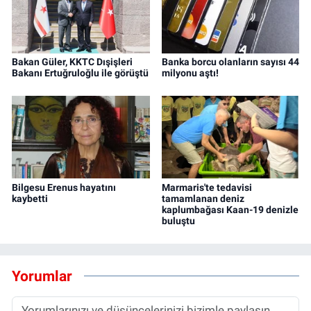
Bakan Güler, KKTC Dışişleri
Banka borcu olanların sayısı 44
Bakanı Ertuğruloğlu ile görüştü
milyonu aştı!
Bilgesu Erenus hayatını
Marmaris'te tedavisi
kaybetti
tamamlanan deniz
kaplumbağası Kaan-19 denizle
buluştu
Yorumlar