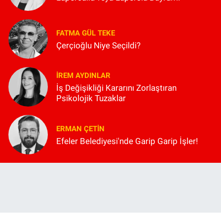
FATMA GÜL TEKE
Çerçioğlu Niye Seçildi?
İREM AYDINLAR
İş Değişikliği Kararını Zorlaştıran
Psikolojik Tuzaklar
ERMAN ÇETIN
Efeler Belediyesi'nde Garip Garip İşler!