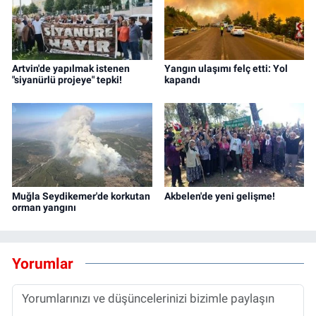
Artvin'de yapılmak istenen
Yangın ulaşımı felç etti: Yol
"siyanürlü projeye" tepki!
kapandı
Muğla Seydikemer'de korkutan
Akbelen'de yeni gelişme!
orman yangını
Yorumlar