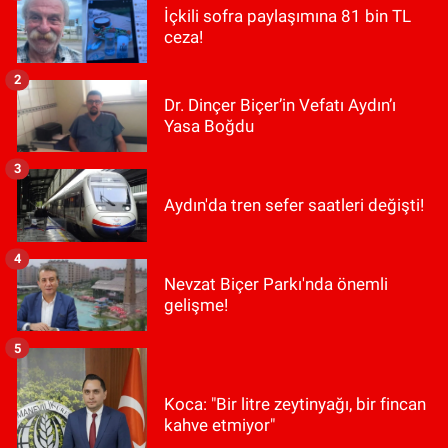
İçkili sofra paylaşımına 81 bin TL
ceza!
2
Dr. Dinçer Biçer’in Vefatı Aydın’ı
Yasa Boğdu
3
Aydın'da tren sefer saatleri değişti!
4
Nevzat Biçer Parkı'nda önemli
gelişme!
5
Koca: "Bir litre zeytinyağı, bir fincan
kahve etmiyor"