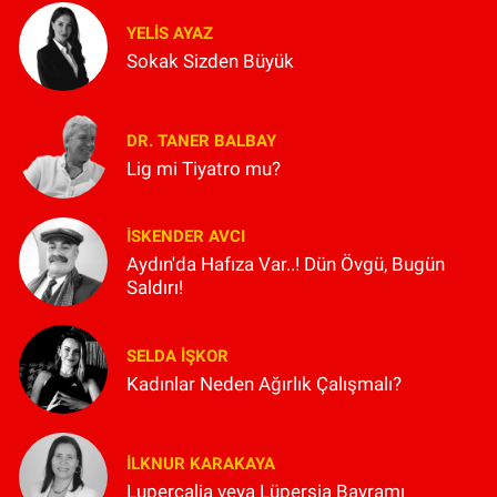
YELIS AYAZ
Sokak Sizden Büyük
DR. TANER BALBAY
Lig mi Tiyatro mu?
İSKENDER AVCI
Aydın'da Hafıza Var..! Dün Övgü, Bugün
Saldırı!
SELDA İŞKOR
Kadınlar Neden Ağırlık Çalışmalı?
İLKNUR KARAKAYA
Lupercalia veya Lüpersia Bayramı