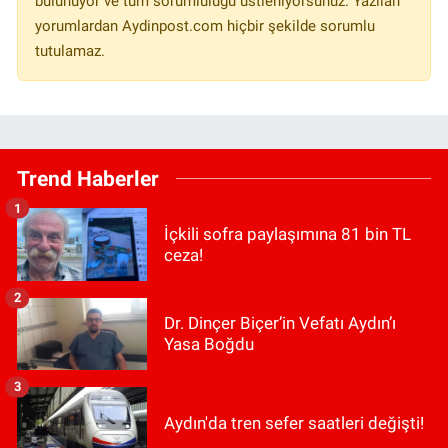
bulunuyor ve tüm sorumluluğu üstleniyorsunuz. Yazılan
yorumlardan Aydinpost.com hiçbir şekilde sorumlu
tutulamaz.
Trend Haberler
1
İçkili sofra paylaşımına 81 bin TL
ceza!
2
Dr. Dinçer Biçer’in Vefatı Aydın’ı
Yasa Boğdu
3
Aydın'da tren sefer saatleri değişti!