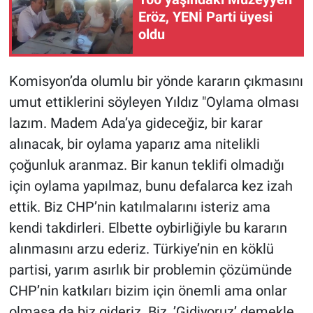
Eröz, YENİ Parti üyesi
oldu
Komisyon’da olumlu bir yönde kararın çıkmasını
umut ettiklerini söyleyen Yıldız "Oylama olması
lazım. Madem Ada’ya gideceğiz, bir karar
alınacak, bir oylama yaparız ama nitelikli
çoğunluk aranmaz. Bir kanun teklifi olmadığı
için oylama yapılmaz, bunu defalarca kez izah
ettik. Biz CHP’nin katılmalarını isteriz ama
kendi takdirleri. Elbette oybirliğiyle bu kararın
alınmasını arzu ederiz. Türkiye’nin en köklü
partisi, yarım asırlık bir problemin çözümünde
CHP’nin katkıları bizim için önemli ama onlar
olmasa da biz gideriz. Biz, ’Gidiyoruz’ demekle