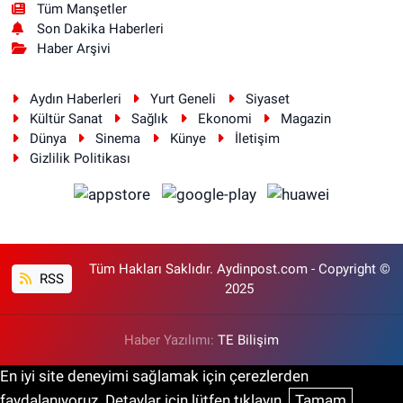
Tüm Manşetler
Son Dakika Haberleri
Haber Arşivi
Aydın Haberleri
Yurt Geneli
Siyaset
Kültür Sanat
Sağlık
Ekonomi
Magazin
Dünya
Sinema
Künye
İletişim
Gizlilik Politikası
Tüm Hakları Saklıdır. Aydinpost.com - Copyright ©
RSS
2025
Haber Yazılımı:
TE Bilişim
En iyi site deneyimi sağlamak için çerezlerden
faydalanıyoruz. Detaylar için lütfen tıklayın.
Tamam