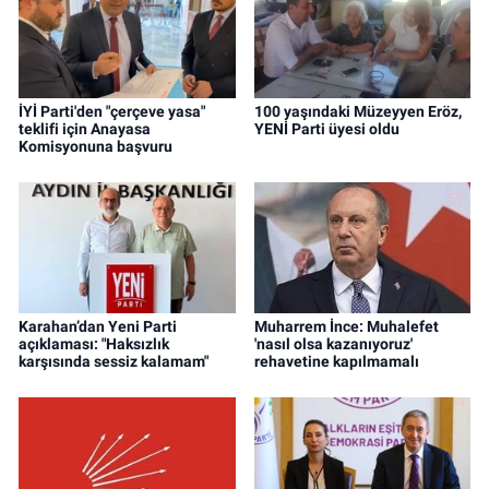
İYİ Parti'den "çerçeve yasa"
100 yaşındaki Müzeyyen Eröz,
teklifi için Anayasa
YENİ Parti üyesi oldu
Komisyonuna başvuru
Karahan’dan Yeni Parti
Muharrem İnce: Muhalefet
açıklaması: "Haksızlık
'nasıl olsa kazanıyoruz'
karşısında sessiz kalamam"
rehavetine kapılmamalı