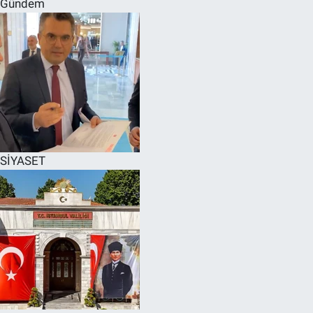
Gündem
SPOR
RESMİ İLANLAR
SİYASET