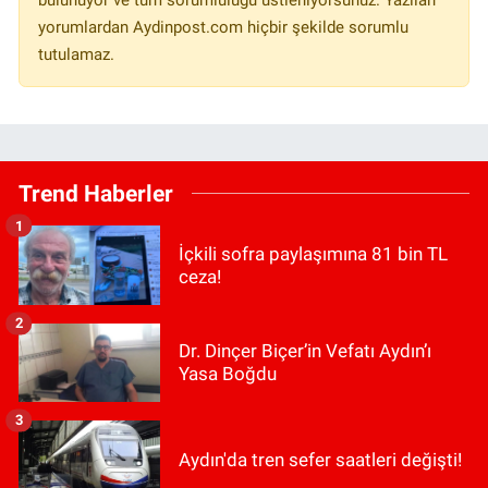
bulunuyor ve tüm sorumluluğu üstleniyorsunuz. Yazılan
yorumlardan Aydinpost.com hiçbir şekilde sorumlu
tutulamaz.
Trend Haberler
1
İçkili sofra paylaşımına 81 bin TL
ceza!
2
Dr. Dinçer Biçer’in Vefatı Aydın’ı
Yasa Boğdu
3
Aydın'da tren sefer saatleri değişti!