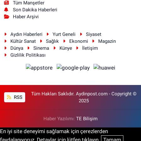
Tüm Manşetler
Son Dakika Haberleri
Haber Arşivi
Aydın Haberleri
Yurt Geneli
Siyaset
Kültür Sanat
Sağlık
Ekonomi
Magazin
Dünya
Sinema
Künye
İletişim
Gizlilik Politikası
Tüm Hakları Saklıdır. Aydinpost.com - Copyright ©
RSS
2025
Haber Yazılımı:
TE Bilişim
En iyi site deneyimi sağlamak için çerezlerden
faydalanıyoruz. Detaylar için lütfen tıklayın.
Tamam