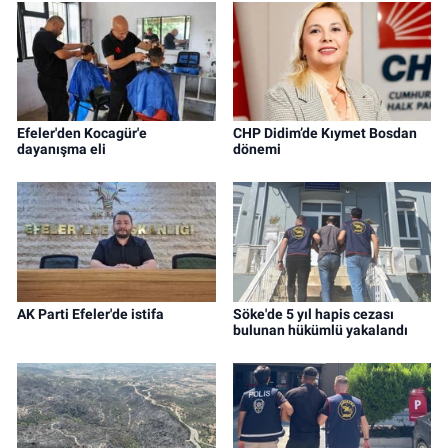
Efeler'den Kocagür'e
CHP Didim’de Kıymet Bosdan
dayanışma eli
dönemi
AK Parti Efeler'de istifa
Söke'de 5 yıl hapis cezası
bulunan hükümlü yakalandı