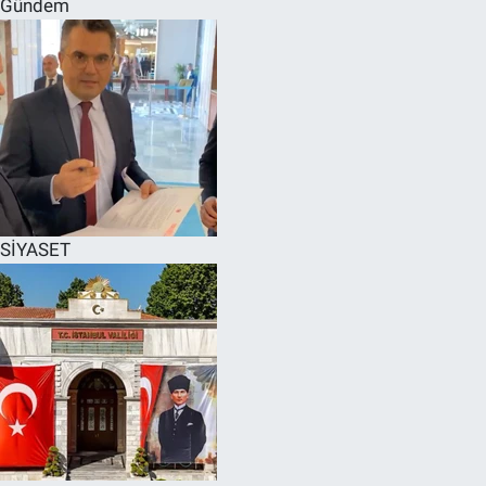
Gündem
SPOR
RESMİ İLANLAR
SİYASET