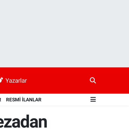
Yazarlar
R
RESMİ İLANLAR
cezadan