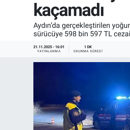
kaçamadı
SPOR
Aydın’da gerçekleştirilen yoğun
RESMİ İLANLAR
sürücüye 598 bin 597 TL cezai
21.11.2025 - 16:01
1 DK
YAYINLANMA
OKUNMA SÜRESI