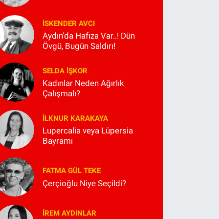
İSKENDER AVCI
Aydın'da Hafıza Var..! Dün
Övgü, Bugün Saldırı!
SELDA İŞKOR
Kadınlar Neden Ağırlık
Çalışmalı?
İLKNUR KARAKAYA
Lupercalia veya Lüpersia
Bayramı
FATMA GÜL TEKE
Çerçioğlu Niye Seçildi?
İREM AYDINLAR