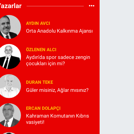
Yazarlar
AYDIN AVCI
Orta Anadolu Kalkınma Ajansı
ÖZLENEN ALCI
Aydın'da spor sadece zengin
çocukları için mi?
DURAN TEKE
Güler misiniz, Ağlar mısınız?
ERCAN DOLAPÇI
Kahraman Komutanın Kıbrıs
vasiyeti!