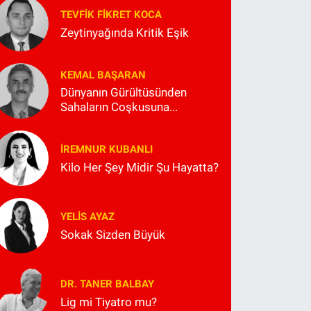
TEVFIK FIKRET KOCA
Zeytinyağında Kritik Eşik
KEMAL BAŞARAN
Dünyanın Gürültüsünden
Sahaların Coşkusuna...
İREMNUR KUBANLI
Kilo Her Şey Midir Şu Hayatta?
YELIS AYAZ
Sokak Sizden Büyük
DR. TANER BALBAY
Lig mi Tiyatro mu?