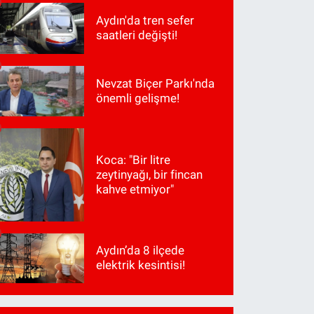
Aydın'da tren sefer
saatleri değişti!
Nevzat Biçer Parkı'nda
önemli gelişme!
Koca: "Bir litre
zeytinyağı, bir fincan
kahve etmiyor"
Aydın’da 8 ilçede
elektrik kesintisi!