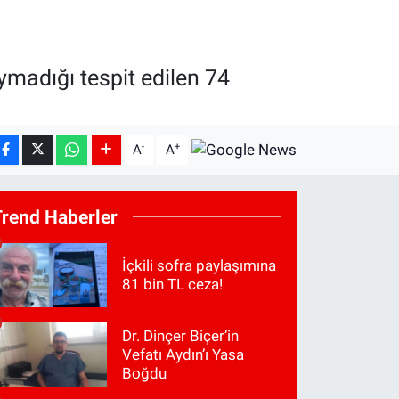
uymadığı tespit edilen 74
-
+
A
A
Trend Haberler
İçkili sofra paylaşımına
81 bin TL ceza!
Dr. Dinçer Biçer’in
Vefatı Aydın’ı Yasa
Boğdu