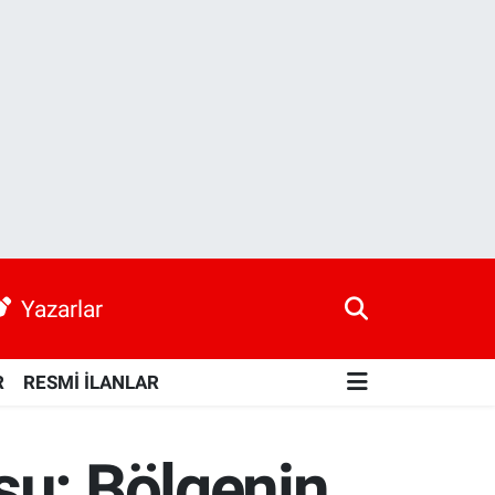
Yazarlar
R
RESMİ İLANLAR
su: Bölgenin