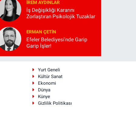
İREM AYDINLAR
İş Değişikliği Kararını
Zorlaştıran Psikolojik Tuzaklar
ERMAN ÇETIN
Efeler Belediyesi'nde Garip
Garip İşler!
i
Yurt Geneli
Kültür Sanat
Ekonomi
Dünya
Künye
Gizlilik Politikası