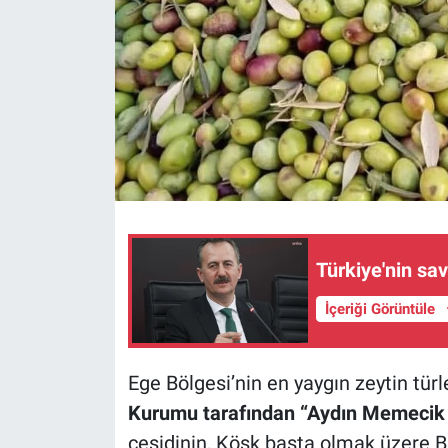
Türkiye'nin sav
İçeriği Görüntüle
Ege Bölgesi’nin en yaygın zeytin türl
Kurumu tarafından “Aydın Memecik Z
çeşidinin, Köşk başta olmak üzere 