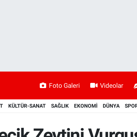
Foto Galeri
Videolar
ET
KÜLTÜR-SANAT
SAĞLIK
EKONOMİ
DÜNYA
SPO
cik Zeytini Vurgu