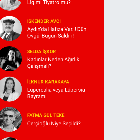
Lig mi Tiyatro mu?
İSKENDER AVCI
Aydın'da Hafıza Var..! Dün
Övgü, Bugün Saldırı!
SELDA İŞKOR
Kadınlar Neden Ağırlık
Çalışmalı?
İLKNUR KARAKAYA
Lupercalia veya Lüpersia
Bayramı
FATMA GÜL TEKE
Çerçioğlu Niye Seçildi?