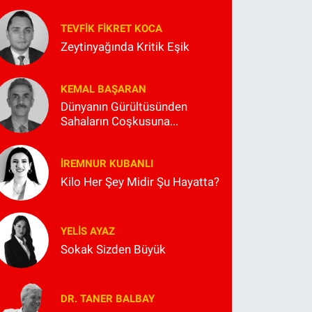
TEVFIK FIKRET KOCA
Zeytinyağında Kritik Eşik
KEMAL BAŞARAN
Dünyanın Gürültüsünden
Sahaların Coşkusuna...
İREMNUR KUBANLI
Kilo Her Şey Midir Şu Hayatta?
YELIS AYAZ
Sokak Sizden Büyük
DR. TANER BALBAY