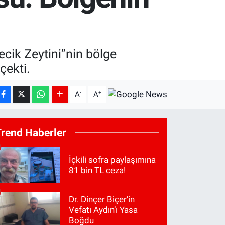
cik Zeytini”nin bölge
çekti.
-
+
A
A
Trend Haberler
İçkili sofra paylaşımına
81 bin TL ceza!
Dr. Dinçer Biçer’in
Vefatı Aydın’ı Yasa
Boğdu