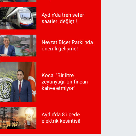
Aydın'da tren sefer
saatleri değişti!
Nevzat Biçer Parkı'nda
önemli gelişme!
Koca: "Bir litre
zeytinyağı, bir fincan
kahve etmiyor"
Aydın’da 8 ilçede
elektrik kesintisi!