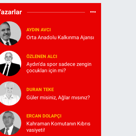
Yazarlar
AYDIN AVCI
Orta Anadolu Kalkınma Ajansı
ÖZLENEN ALCI
Aydın'da spor sadece zengin
çocukları için mi?
DURAN TEKE
Güler misiniz, Ağlar mısınız?
ERCAN DOLAPÇI
Kahraman Komutanın Kıbrıs
vasiyeti!