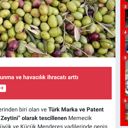
3
4
5
unma ve havacılık ihracatı arttı
6
erinden biri olan ve
Türk Marka ve Patent
eytini” olarak tescillenen
Memecik
Büyük ve Küçük Menderes vadilerinde geniş