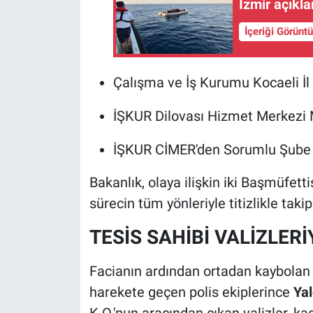
İzmir açıkl
İçeriği Görünt
Çalışma ve İş Kurumu Kocaeli İ
İŞKUR Dilovası Hizmet Merkezi
İŞKUR CİMER'den Sorumlu Şube 
Bakanlık, olaya ilişkin iki Başmüfetti
sürecin tüm yönleriyle titizlikle taki
TESİS SAHİBİ VALİZLER
Facianın ardından ortadan kaybolan i
harekete geçen polis ekiplerince
Yal
K.O.'nun aracından çıkan valizler, ka