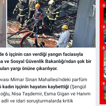
3
4
5
e 6 işçinin can verdiği yangın faciasıyla
şma ve Sosyal Güvenlik Bakanlığı'ndan şok bir
ları yargı önüne çıkarılıyor.
ovası Mimar Sinan Mahallesi'ndeki parfüm
6
6 kadın işçinin hayatını kaybettiği
(Şengül
toğlu, Nisa Taşdemir, Esma Gigan ve Hanım
n adli ve idari soruşturmalarda kritik