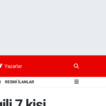
Yazarlar
R
RESMİ İLANLAR
li 7 kişi