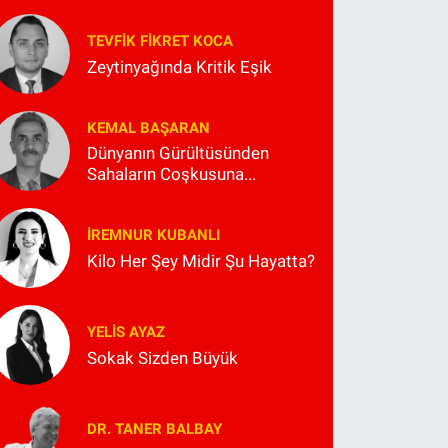
TEVFIK FIKRET KOCA
Zeytinyağında Kritik Eşik
KEMAL BAŞARAN
Dünyanın Gürültüsünden
Sahaların Coşkusuna...
İREMNUR KUBANLI
Kilo Her Şey Midir Şu Hayatta?
YELIS AYAZ
Sokak Sizden Büyük
DR. TANER BALBAY