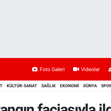
Foto Galeri
Videolar
ET
KÜLTÜR-SANAT
SAĞLIK
EKONOMİ
DÜNYA
SPO
ngın faciasıyla ilgi