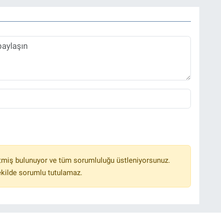
tmiş bulunuyor ve tüm sorumluluğu üstleniyorsunuz.
ekilde sorumlu tutulamaz.