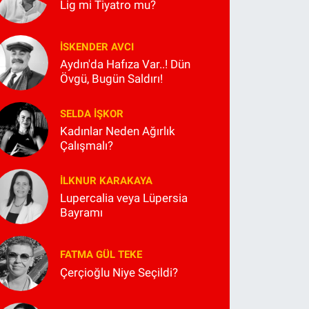
Lig mi Tiyatro mu?
İSKENDER AVCI
Aydın'da Hafıza Var..! Dün
Övgü, Bugün Saldırı!
SELDA İŞKOR
Kadınlar Neden Ağırlık
Çalışmalı?
İLKNUR KARAKAYA
Lupercalia veya Lüpersia
Bayramı
FATMA GÜL TEKE
Çerçioğlu Niye Seçildi?