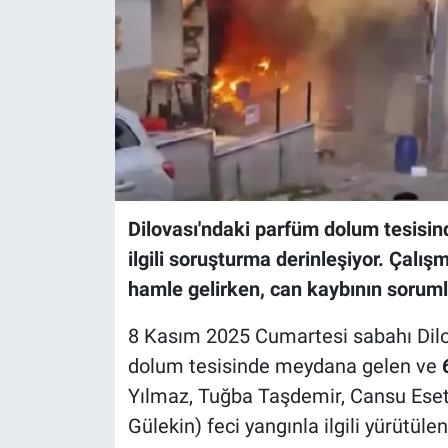
Dilovası'ndaki parfüm dolum tesisind
ilgili soruşturma derinleşiyor. Çalı
hamle gelirken, can kaybının sorumlu
8 Kasım 2025 Cumartesi sabahı Dil
dolum tesisinde meydana gelen ve
Yılmaz, Tuğba Taşdemir, Cansu Ese
Gülekin) feci yangınla ilgili yürütüle