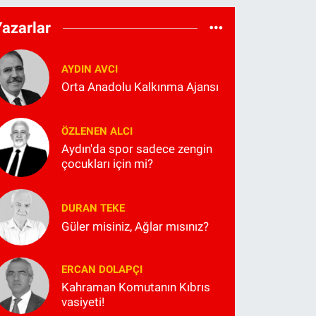
Yazarlar
AYDIN AVCI
Orta Anadolu Kalkınma Ajansı
ÖZLENEN ALCI
Aydın'da spor sadece zengin
çocukları için mi?
DURAN TEKE
Güler misiniz, Ağlar mısınız?
ERCAN DOLAPÇI
Kahraman Komutanın Kıbrıs
vasiyeti!