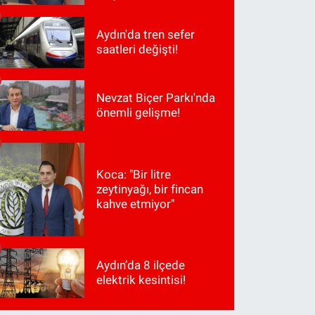
Aydın'da tren sefer
saatleri değişti!
Nevzat Biçer Parkı'nda
önemli gelişme!
Koca: "Bir litre
zeytinyağı, bir fincan
kahve etmiyor"
Aydın’da 8 ilçede
elektrik kesintisi!