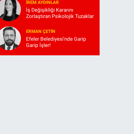
İREM AYDINLAR
İş Değişikliği Kararını
Zorlaştıran Psikolojik Tuzaklar
ERMAN ÇETIN
Efeler Belediyesi'nde Garip
Garip İşler!