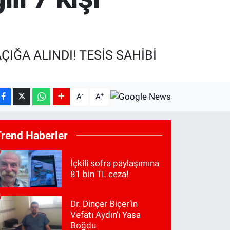
IĞA ALINDI! TESİS SAHİBİ
-
+
A
A
Trend Haberler
İçkili sofra paylaşımına
81 bin TL ceza!
Dr. Dinçer Biçer’in
Vefatı Aydın’ı Yasa
Boğdu