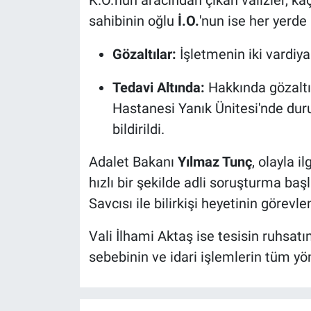
sahibinin oğlu
İ.O.
'nun ise her yerde 
Gözaltılar:
İşletmenin iki vardiy
Tedavi Altında:
Hakkında gözaltı
Hastanesi Yanık Ünitesi'nde dur
bildirildi.
Adalet Bakanı
Yılmaz Tunç
, olayla i
hızlı bir şekilde adli soruşturma başl
Savcısı ile bilirkişi heyetinin görevlen
Vali İlhami Aktaş ise tesisin ruhsatı
sebebinin ve idari işlemlerin tüm yönl