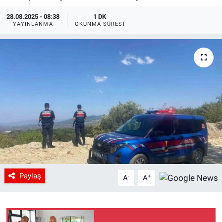
28.08.2025 - 08:38
1 DK
YAYINLANMA
OKUNMA SÜRESI
Paylaş
-
+
A
A