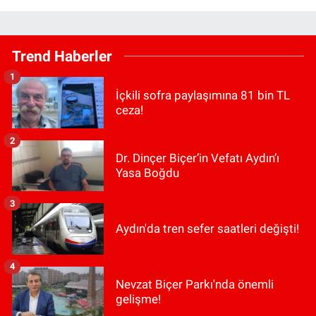
Trend Haberler
1
İçkili sofra paylaşımına 81 bin TL
ceza!
2
Dr. Dinçer Biçer’in Vefatı Aydın’ı
Yasa Boğdu
3
Aydın'da tren sefer saatleri değişti!
4
Nevzat Biçer Parkı'nda önemli
gelişme!