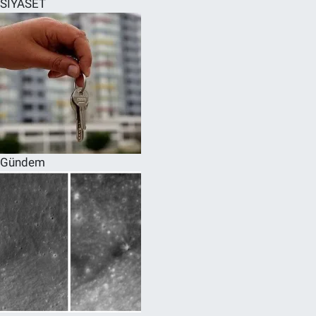
SİYASET
SPOR
RESMİ İLANLAR
Gündem