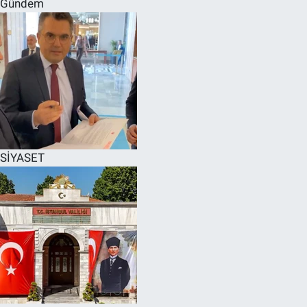
Gündem
SPOR
RESMİ İLANLAR
SİYASET