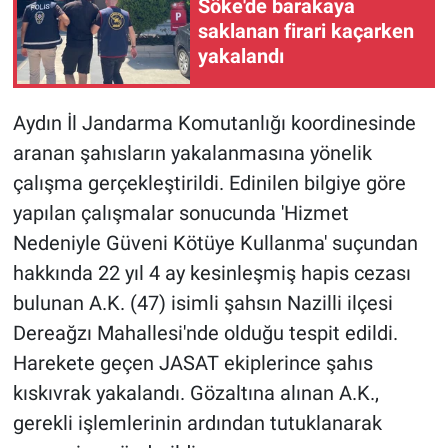
Söke'de barakaya
saklanan firari kaçarken
yakalandı
Aydın İl Jandarma Komutanlığı koordinesinde
aranan şahısların yakalanmasına yönelik
çalışma gerçekleştirildi. Edinilen bilgiye göre
yapılan çalışmalar sonucunda 'Hizmet
Nedeniyle Güveni Kötüye Kullanma' suçundan
hakkında 22 yıl 4 ay kesinleşmiş hapis cezası
bulunan A.K. (47) isimli şahsın Nazilli ilçesi
Dereağzı Mahallesi'nde olduğu tespit edildi.
Harekete geçen JASAT ekiplerince şahıs
kıskıvrak yakalandı. Gözaltına alınan A.K.,
gerekli işlemlerinin ardından tutuklanarak