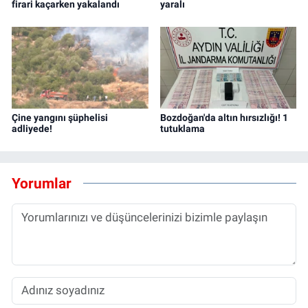
firari kaçarken yakalandı
yaralı
Çine yangını şüphelisi
Bozdoğan'da altın hırsızlığı! 1
adliyede!
tutuklama
Yorumlar