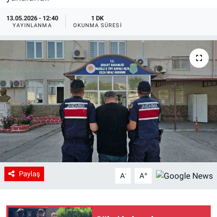
13.05.2026 - 12:40
1 DK
YAYINLANMA
OKUNMA SÜRESI
Paylaş
-
+
A
A