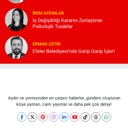
İREM AYDINLAR
İş Değişikliği Kararını Zorlaştıran
Psikolojik Tuzaklar
ERMAN ÇETIN
Efeler Belediyesi'nde Garip Garip İşler!
Aydın ve çevresinden en çarpıcı haberler, gündem oluşturan
köşe yazıları, canlı yayınlar ve daha pek çok detay!