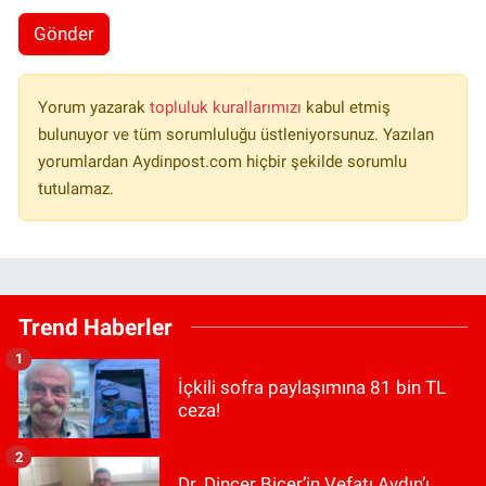
Gönder
Yorum yazarak
topluluk kurallarımızı
kabul etmiş
bulunuyor ve tüm sorumluluğu üstleniyorsunuz. Yazılan
yorumlardan Aydinpost.com hiçbir şekilde sorumlu
tutulamaz.
Trend Haberler
1
İçkili sofra paylaşımına 81 bin TL
ceza!
2
Dr. Dinçer Biçer’in Vefatı Aydın’ı