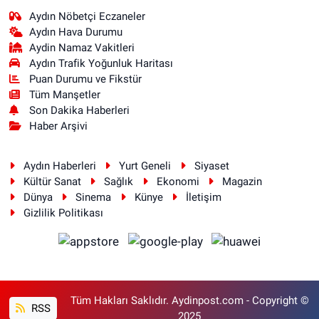
Aydın Nöbetçi Eczaneler
Aydın Hava Durumu
Aydin Namaz Vakitleri
Aydın Trafik Yoğunluk Haritası
Puan Durumu ve Fikstür
Tüm Manşetler
Son Dakika Haberleri
Haber Arşivi
Aydın Haberleri
Yurt Geneli
Siyaset
Kültür Sanat
Sağlık
Ekonomi
Magazin
Dünya
Sinema
Künye
İletişim
Gizlilik Politikası
Tüm Hakları Saklıdır. Aydinpost.com - Copyright ©
RSS
2025