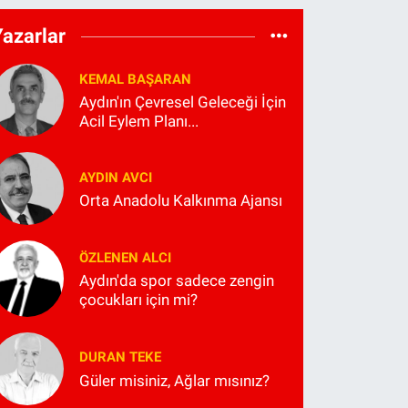
Yazarlar
KEMAL BAŞARAN
Aydın'ın Çevresel Geleceği İçin
Acil Eylem Planı...
AYDIN AVCI
Orta Anadolu Kalkınma Ajansı
ÖZLENEN ALCI
Aydın'da spor sadece zengin
çocukları için mi?
DURAN TEKE
Güler misiniz, Ağlar mısınız?