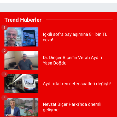
Trend Haberler
1
İçkili sofra paylaşımına 81 bin TL
ceza!
2
Dr. Dinçer Biçer’in Vefatı Aydın’ı
Yasa Boğdu
3
Aydın'da tren sefer saatleri değişti!
4
Nevzat Biçer Parkı'nda önemli
gelişme!