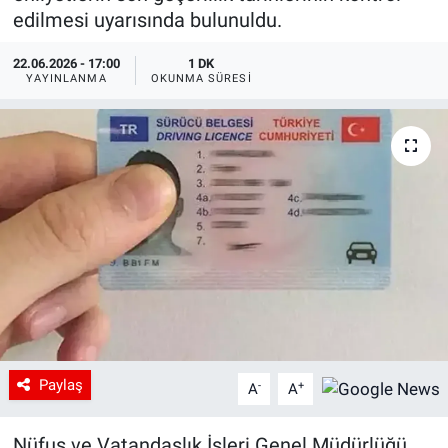
edilmesi uyarısında bulunuldu.
22.06.2026 - 17:00
1 DK
YAYINLANMA
OKUNMA SÜRESI
Paylaş
-
+
A
A
Nüfus ve Vatandaşlık İşleri Genel Müdürlüğü,