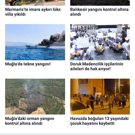
Marmaris’te imara aykırı lüks
Balıkesir yangını kontrol altına
villa yıkıldı
alındı
Muğla'da tekne yangını!
Doruk Madencilik işçilerinin
aileleri de hak arıyor!
Muğla’daki orman yangını
Havuzda boğulan 13 yaşındaki
kontrol altına alındı
çocuk hayatını kaybetti