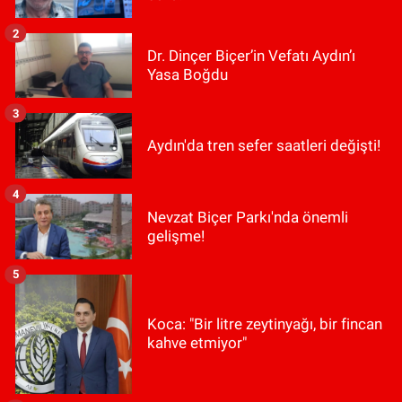
2
Dr. Dinçer Biçer’in Vefatı Aydın’ı
Yasa Boğdu
3
Aydın'da tren sefer saatleri değişti!
4
Nevzat Biçer Parkı'nda önemli
gelişme!
5
Koca: "Bir litre zeytinyağı, bir fincan
kahve etmiyor"