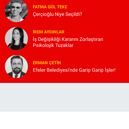
FATMA GÜL TEKE
Çerçioğlu Niye Seçildi?
İREM AYDINLAR
İş Değişikliği Kararını Zorlaştıran
Psikolojik Tuzaklar
ERMAN ÇETIN
Efeler Belediyesi'nde Garip Garip İşler!