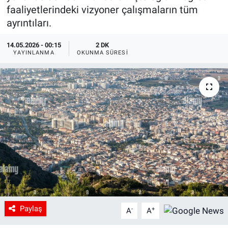
faaliyetlerindeki vizyoner çalışmaların tüm
ayrıntıları.
14.05.2026 - 00:15
2 DK
YAYINLANMA
OKUNMA SÜRESI
Paylaş
-
+
A
A