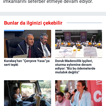
imkanlarını seferber etmeye devam ediyor.
Bunlar da ilginizi çekebilir
Karakaş’tan “Çerçeve Yasa”ya
Doruk Madencilik işçileri,
sert tepki
oturma eylemine devam
ediyor: "Biz bu ödemelerde
mutabık değiliz"