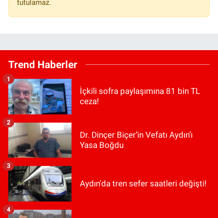
tutulamaz.
Trend Haberler
1
İçkili sofra paylaşımına 81 bin TL
ceza!
2
Dr. Dinçer Biçer’in Vefatı Aydın’ı
Yasa Boğdu
3
Aydın'da tren sefer saatleri değişti!
4