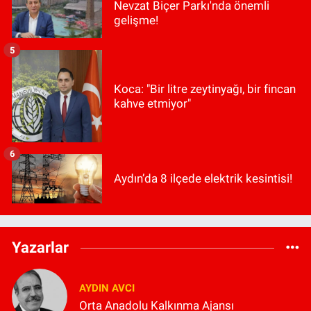
Nevzat Biçer Parkı'nda önemli
gelişme!
5
Koca: "Bir litre zeytinyağı, bir fincan
kahve etmiyor"
6
Aydın’da 8 ilçede elektrik kesintisi!
Yazarlar
AYDIN AVCI
Orta Anadolu Kalkınma Ajansı