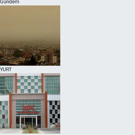
Gündem
SPOR
RESMİ İLANLAR
YURT