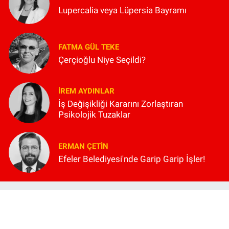
Lupercalia veya Lüpersia Bayramı
FATMA GÜL TEKE
Çerçioğlu Niye Seçildi?
İREM AYDINLAR
İş Değişikliği Kararını Zorlaştıran
Psikolojik Tuzaklar
ERMAN ÇETIN
Efeler Belediyesi'nde Garip Garip İşler!