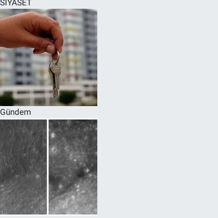
SİYASET
SPOR
RESMİ İLANLAR
Gündem