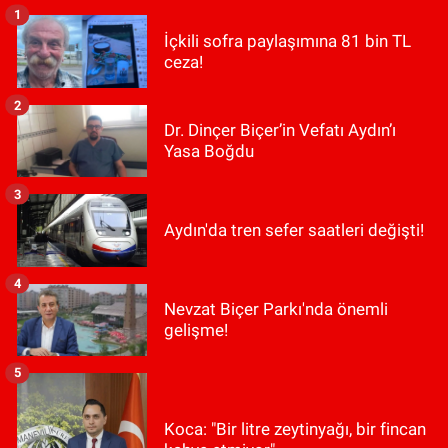
1
İçkili sofra paylaşımına 81 bin TL
ceza!
2
Dr. Dinçer Biçer’in Vefatı Aydın’ı
Yasa Boğdu
3
Aydın'da tren sefer saatleri değişti!
4
Nevzat Biçer Parkı'nda önemli
gelişme!
5
Koca: "Bir litre zeytinyağı, bir fincan