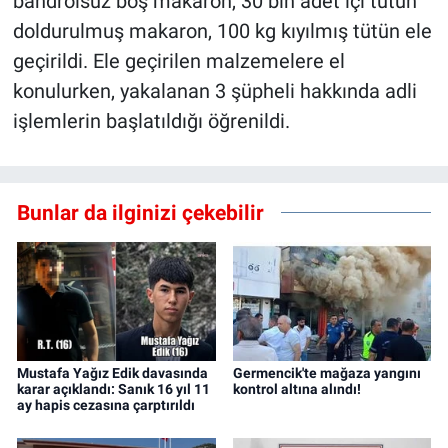
bandrolsüz boş makaron, 30 bin adet içi tütün
doldurulmuş makaron, 100 kg kıyılmış tütün ele
geçirildi. Ele geçirilen malzemelere el
konulurken, yakalanan 3 şüpheli hakkında adli
işlemlerin başlatıldığı öğrenildi.
Bunlar da ilginizi çekebilir
Mustafa Yağız Edik davasında
Germencik'te mağaza yangını
karar açıklandı: Sanık 16 yıl 11
kontrol altına alındı!
ay hapis cezasına çarptırıldı